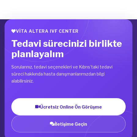
VITA ALTERA IVF CENTER
Tedavi sürecinizi birlikte
planlayalım
Sorularınız, tedavi seçenekleri ve Kıbrıs’taki tedavi
süreci hakkında hasta danışmanlarımızdan bilgi
alabilirsiniz.
Ücretsiz Online Ön Görüşme
İletişime Geçin