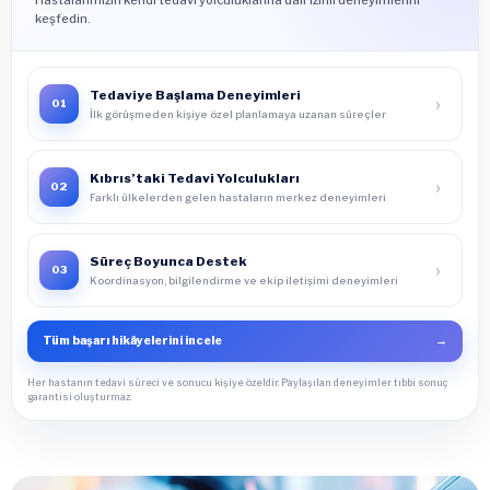
Hastalarımızın kendi tedavi yolculuklarına dair izinli deneyimlerini
keşfedin.
Tedaviye Başlama Deneyimleri
›
01
İlk görüşmeden kişiye özel planlamaya uzanan süreçler
Kıbrıs’taki Tedavi Yolculukları
›
02
Farklı ülkelerden gelen hastaların merkez deneyimleri
Süreç Boyunca Destek
›
03
Koordinasyon, bilgilendirme ve ekip iletişimi deneyimleri
Tüm başarı hikâyelerini incele
→
Her hastanın tedavi süreci ve sonucu kişiye özeldir. Paylaşılan deneyimler tıbbi sonuç
garantisi oluşturmaz.