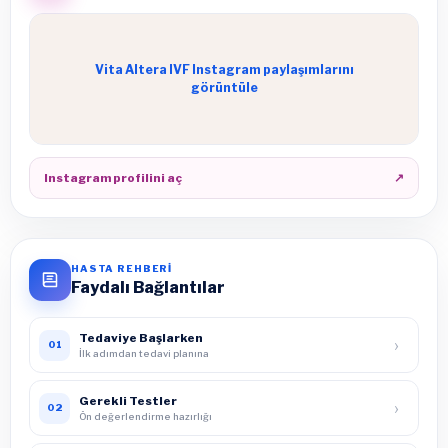
Vita Altera IVF Instagram paylaşımlarını
görüntüle
Instagram profilini aç
↗
HASTA REHBERİ
Faydalı Bağlantılar
Tedaviye Başlarken
›
01
İlk adımdan tedavi planına
Gerekli Testler
›
02
Ön değerlendirme hazırlığı