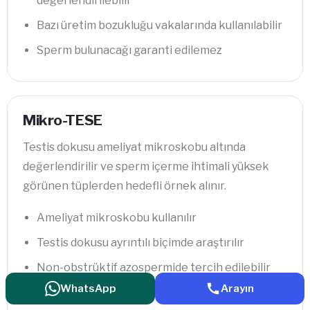
değerlendirilebilir
Bazı üretim bozukluğu vakalarında kullanılabilir
Sperm bulunacağı garanti edilemez
Mikro-TESE
Testis dokusu ameliyat mikroskobu altında
değerlendirilir ve sperm içerme ihtimali yüksek
görünen tüplerden hedefli örnek alınır.
Ameliyat mikroskobu kullanılır
Testis dokusu ayrıntılı biçimde araştırılır
Non-obstrüktif azospermide tercih edilebilir
WhatsApp
Arayın
Hedefli doku örneklemesi amaçlanır