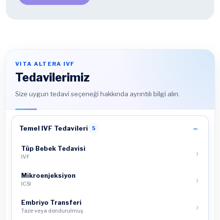
VITA ALTERA IVF
Tedavilerimiz
Size uygun tedavi seçeneği hakkında ayrıntılı bilgi alın.
Temel IVF Tedavileri
5
Tüp Bebek Tedavisi
IVF
Mikroenjeksiyon
ICSI
Embriyo Transferi
Taze veya dondurulmuş