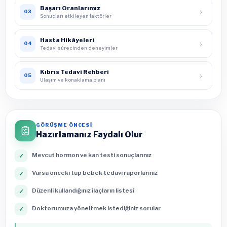
Başarı Oranlarımız
›
03
Sonuçları etkileyen faktörler
Hasta Hikâyeleri
›
04
Tedavi sürecinden deneyimler
Kıbrıs Tedavi Rehberi
›
05
Ulaşım ve konaklama planı
GÖRÜŞME ÖNCESİ
Hazırlamanız Faydalı Olur
Mevcut hormon ve kan testi sonuçlarınız
✓
Varsa önceki tüp bebek tedavi raporlarınız
✓
Düzenli kullandığınız ilaçların listesi
✓
Doktorumuza yöneltmek istediğiniz sorular
✓