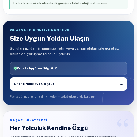
Belgeleriniz eksik olsa da ilk görüşme talebi oluşturabilirsiniz.
WHATSAPP & ONLINE RANDEVU
Size Uygun Yoldan Ulaşın
Sorularınızı danışmanımıza iletin veya uzman ekibimizle ücretsiz
online ön görüşme talebi oluşturun.
WhatsApp’tan Bilgi Al
↗
Online Randevu Oluştur
→
Paylaştığınız bilgiler gizlilik ilkelerimiz doğrultusunda korunur.
BAŞARI HİKÂYELERİ
Her Yolculuk Kendine Özgü