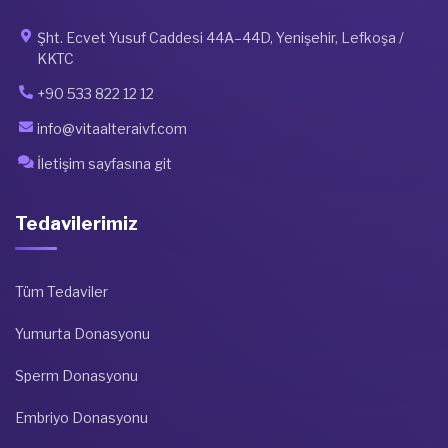
Şht. Ecvet Yusuf Caddesi 44A–44D, Yenişehir, Lefkoşa /
KKTC
+90 533 822 12 12
info@vitaalteraivf.com
İletişim sayfasına git
Tedavilerimiz
Tüm Tedaviler
Yumurta Donasyonu
Sperm Donasyonu
Embriyo Donasyonu