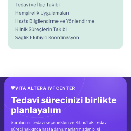
Tedavi ve İlaç Takibi
Hemşirelik Uygulamaları
Hasta Bilgilendirme ve Yönlendirme
Klinik Süreçlerin Takibi
Sağlık Ekibiyle Koordinasyon
VITA ALTERA IVF CENTER
Tedavi sürecinizi birlikte
planlayalım
Sorularınız, tedavi seçenekleri ve Kıbrıs’taki tedavi
süreci hakkında hasta danışmanlarımızdan bilgi