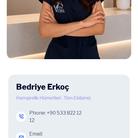
Bedriye Erkoç
Hemşirelik Hizmetleri
,
Tüm Ekibimiz
Phone:
+90 533 822 12
12
Email: