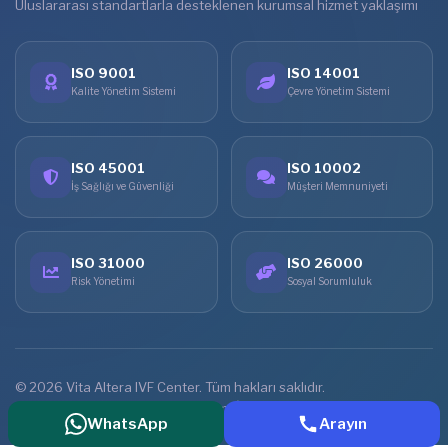
Uluslararası standartlarla desteklenen kurumsal hizmet yaklaşımı
ISO 9001
ISO 14001
Kalite Yönetim Sistemi
Çevre Yönetim Sistemi
ISO 45001
ISO 10002
İş Sağlığı ve Güvenliği
Müşteri Memnuniyeti
ISO 31000
ISO 26000
Risk Yönetimi
Sosyal Sorumluluk
© 2026 Vita Altera IVF Center. Tüm hakları saklıdır.
Ana Sayfa
Tedaviler
Online Görüşme
İletişim
WhatsApp
Arayın