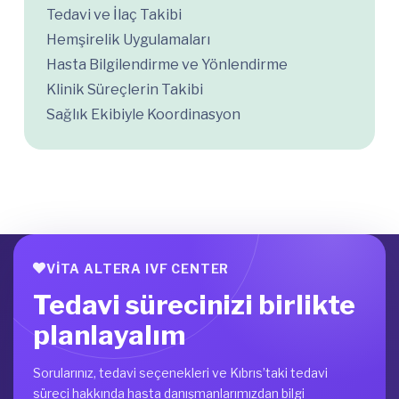
Tedavi ve İlaç Takibi
Hemşirelik Uygulamaları
Hasta Bilgilendirme ve Yönlendirme
Klinik Süreçlerin Takibi
Sağlık Ekibiyle Koordinasyon
VITA ALTERA IVF CENTER
Tedavi sürecinizi birlikte
planlayalım
Sorularınız, tedavi seçenekleri ve Kıbrıs’taki tedavi
süreci hakkında hasta danışmanlarımızdan bilgi