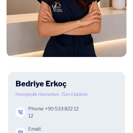
Bedriye Erkoç
Hemşirelik Hizmetleri
,
Tüm Ekibimiz
Phone:
+90 533 822 12
12
Email: