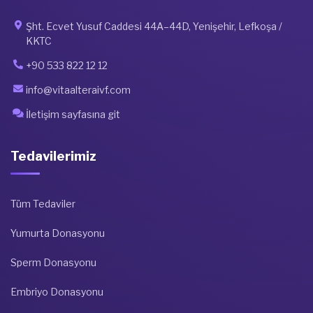
Şht. Ecvet Yusuf Caddesi 44A–44D, Yenişehir, Lefkoşa /
KKTC
+90 533 822 12 12
info@vitaalteraivf.com
İletişim sayfasına git
Tedavilerimiz
Tüm Tedaviler
Yumurta Donasyonu
Sperm Donasyonu
Embriyo Donasyonu