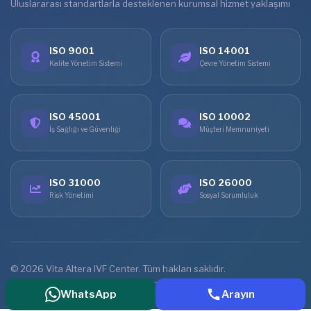
Uluslararası standartlarla desteklenen kurumsal hizmet yaklaşımı
ISO 9001
ISO 14001
Kalite Yönetim Sistemi
Çevre Yönetim Sistemi
ISO 45001
ISO 10002
İş Sağlığı ve Güvenliği
Müşteri Memnuniyeti
ISO 31000
ISO 26000
Risk Yönetimi
Sosyal Sorumluluk
© 2026 Vita Altera IVF Center. Tüm hakları saklıdır.
Ana Sayfa
Tedaviler
Online Görüşme
İletişim
WhatsApp
Arayın