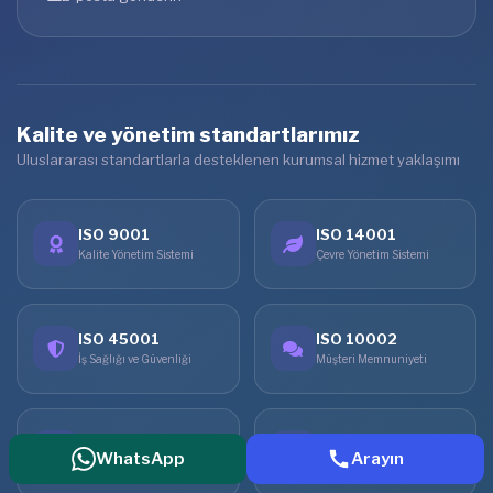
Kalite ve yönetim standartlarımız
Uluslararası standartlarla desteklenen kurumsal hizmet yaklaşımı
ISO 9001
ISO 14001
Kalite Yönetim Sistemi
Çevre Yönetim Sistemi
ISO 45001
ISO 10002
İş Sağlığı ve Güvenliği
Müşteri Memnuniyeti
ISO 31000
ISO 26000
WhatsApp
Arayın
Risk Yönetimi
Sosyal Sorumluluk