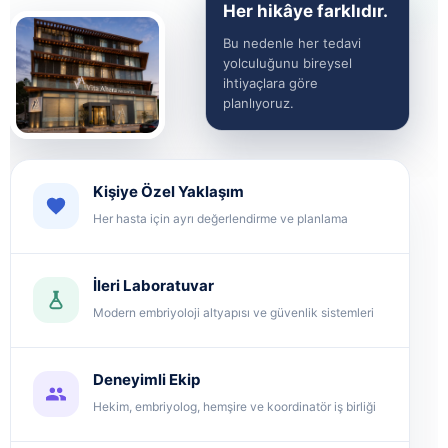
Her hikâye farklıdır.
Bu nedenle her tedavi
yolculuğunu bireysel
ihtiyaçlara göre
planlıyoruz.
Kişiye Özel Yaklaşım
Her hasta için ayrı değerlendirme ve planlama
İleri Laboratuvar
Modern embriyoloji altyapısı ve güvenlik sistemleri
Deneyimli Ekip
Hekim, embriyolog, hemşire ve koordinatör iş birliği