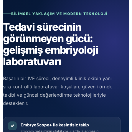
BILIMSEL YAKLAŞIM VE MODERN TEKNOLOJI
Tedavi sürecinin
görünmeyen gücü:
gelişmiş embriyoloji
laboratuvarı
Başarılı bir IVF süreci, deneyimli klinik ekibin yanı
sıra kontrollü laboratuvar koşulları, güvenli örnek
takibi ve güncel değerlendirme teknolojileriyle
desteklenir.
EmbryoScope+ ile kesintisiz takip
✓
Embriyo gelişiminin stabil koşullarda izlenmesini