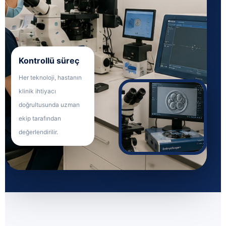
Kontrollü süreç
Her teknoloji, hastanın
klinik ihtiyacı
doğrultusunda uzman
ekip tarafından
değerlendirilir.