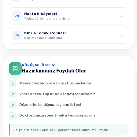
Hasta Hikâyeleri
›
04
Tedavi sürecinden deneyimler
Kıbrıs Tedavi Rehberi
›
05
Ulaşım ve konaklama planı
GÖRÜŞME ÖNCESİ
Hazırlamanız Faydalı Olur
Mevcut hormon ve kan testi sonuçlarınız
✓
Varsa önceki tüp bebek tedavi raporlarınız
✓
Düzenli kullandığınız ilaçların listesi
✓
Doktorumuza yöneltmek istediğiniz sorular
✓
Belgeleriniz eksik olsa da ilk görüşme talebi oluşturabilirsiniz.