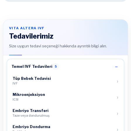
VITA ALTERA IVF
Tedavilerimiz
Size uygun tedavi seçeneği hakkında ayrıntılı bilgi alın.
Temel IVF Tedavileri
5
Tüp Bebek Tedavisi
IVF
Mikroenjeksiyon
ICSI
Embriyo Transferi
Taze veya dondurulmuş
Embriyo Dondurma