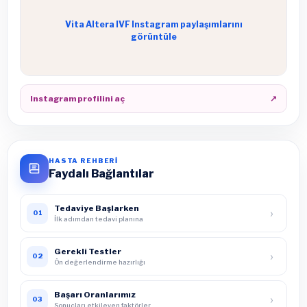
Vita Altera IVF Instagram paylaşımlarını
görüntüle
Instagram profilini aç
↗
HASTA REHBERİ
Faydalı Bağlantılar
Tedaviye Başlarken
›
01
İlk adımdan tedavi planına
Gerekli Testler
›
02
Ön değerlendirme hazırlığı
Başarı Oranlarımız
›
03
Sonuçları etkileyen faktörler