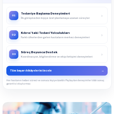
Tedaviye Başlama Deneyimleri
›
01
İlk görüşmeden kişiye özel planlamaya uzanan süreçler
Kıbrıs’taki Tedavi Yolculukları
›
02
Farklı ülkelerden gelen hastaların merkez deneyimleri
Süreç Boyunca Destek
›
03
Koordinasyon, bilgilendirme ve ekip iletişimi deneyimleri
Tüm başarı hikâyelerini incele
→
Her hastanın tedavi süreci ve sonucu kişiye özeldir. Paylaşılan deneyimler tıbbi sonuç
garantisi oluşturmaz.