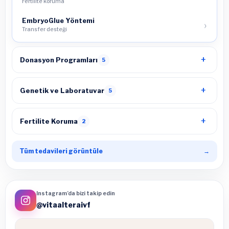
Fertilite koruma
EmbryoGlue Yöntemi
Transfer desteği
Donasyon Programları
5
Genetik ve Laboratuvar
5
Fertilite Koruma
2
Tüm tedavileri görüntüle
→
Instagram’da bizi takip edin
@vitaalteraivf