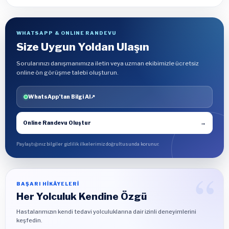
WHATSAPP & ONLINE RANDEVU
Size Uygun Yoldan Ulaşın
Sorularınızı danışmanımıza iletin veya uzman ekibimizle ücretsiz
online ön görüşme talebi oluşturun.
WhatsApp’tan Bilgi Al
↗
Online Randevu Oluştur
→
Paylaştığınız bilgiler gizlilik ilkelerimiz doğrultusunda korunur.
BAŞARI HİKÂYELERİ
Her Yolculuk Kendine Özgü
Hastalarımızın kendi tedavi yolculuklarına dair izinli deneyimlerini
keşfedin.