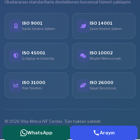
Uluslararası standartlarla desteklenen kurumsal hizmet yaklaşımı
ISO 9001
ISO 14001
Kalite Yönetim Sistemi
Çevre Yönetim Sistemi
ISO 45001
ISO 10002
İş Sağlığı ve Güvenliği
Müşteri Memnuniyeti
ISO 31000
ISO 26000
Risk Yönetimi
Sosyal Sorumluluk
© 2026 Vita Altera IVF Center. Tüm hakları saklıdır.
Ana Sayfa
Tedaviler
Online Görüşme
İletişim
WhatsApp
Arayın