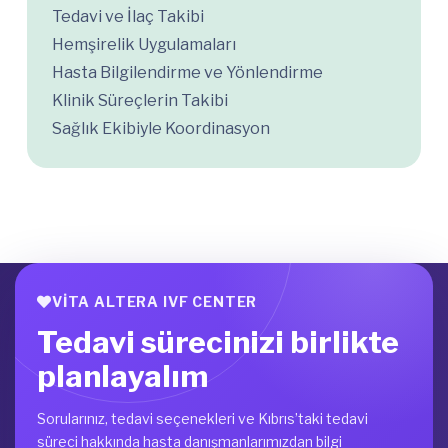
Tedavi ve İlaç Takibi
Hemşirelik Uygulamaları
Hasta Bilgilendirme ve Yönlendirme
Klinik Süreçlerin Takibi
Sağlık Ekibiyle Koordinasyon
VITA ALTERA IVF CENTER
Tedavi sürecinizi birlikte
planlayalım
Sorularınız, tedavi seçenekleri ve Kıbrıs’taki tedavi
süreci hakkında hasta danışmanlarımızdan bilgi