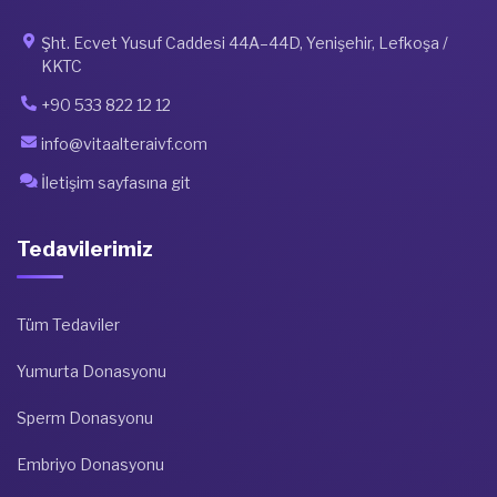
Şht. Ecvet Yusuf Caddesi 44A–44D, Yenişehir, Lefkoşa /
KKTC
+90 533 822 12 12
info@vitaalteraivf.com
İletişim sayfasına git
Tedavilerimiz
Tüm Tedaviler
Yumurta Donasyonu
Sperm Donasyonu
Embriyo Donasyonu