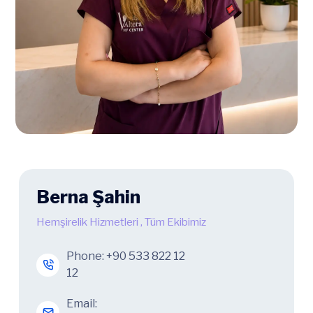
Berna Şahin
Hemşirelik Hizmetleri
,
Tüm Ekibimiz
Phone:
+90 533 822 12
12
Email: