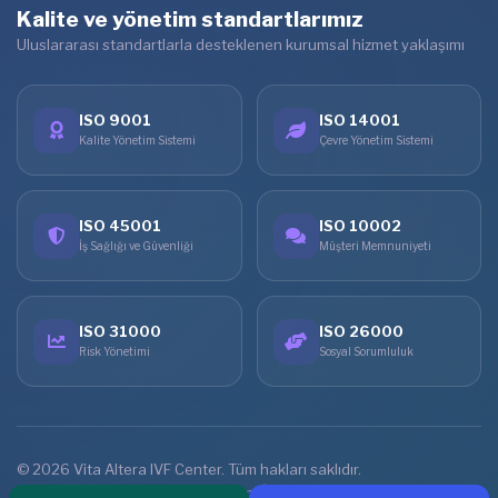
Kalite ve yönetim standartlarımız
Uluslararası standartlarla desteklenen kurumsal hizmet yaklaşımı
ISO 9001
ISO 14001
Kalite Yönetim Sistemi
Çevre Yönetim Sistemi
ISO 45001
ISO 10002
İş Sağlığı ve Güvenliği
Müşteri Memnuniyeti
ISO 31000
ISO 26000
Risk Yönetimi
Sosyal Sorumluluk
© 2026 Vita Altera IVF Center. Tüm hakları saklıdır.
Ana Sayfa
Tedaviler
Online Görüşme
İletişim