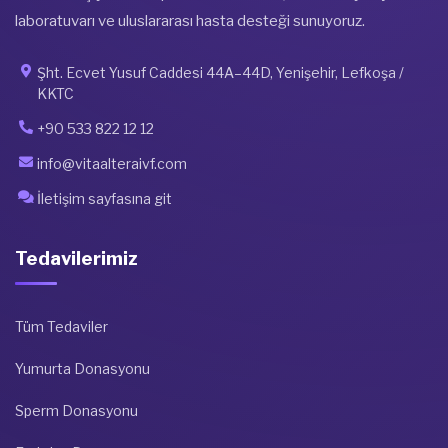
laboratuvarı ve uluslararası hasta desteği sunuyoruz.
Şht. Ecvet Yusuf Caddesi 44A–44D, Yenişehir, Lefkoşa /
KKTC
+90 533 822 12 12
info@vitaalteraivf.com
İletişim sayfasına git
Tedavilerimiz
Tüm Tedaviler
Yumurta Donasyonu
Sperm Donasyonu