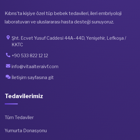
Kıbrıs’ta kişiye özel tüp bebek tedavileri, ileri embriyoloji
laboratuvarı ve uluslararası hasta desteği sunuyoruz.
Şht. Ecvet Yusuf Caddesi 44A–44D, Yenişehir, Lefkoşa /
KKTC
+90 533 822 12 12
info@vitaalteraivf.com
İletişim sayfasına git
Tedavilerimiz
Tüm Tedaviler
Yumurta Donasyonu