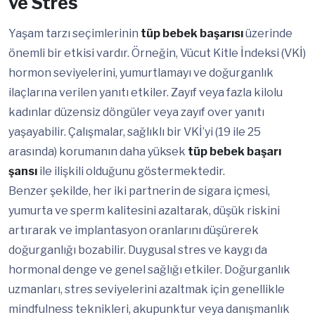
ve Stres
Yaşam tarzı seçimlerinin
tüp bebek başarısı
üzerinde
önemli bir etkisi vardır. Örneğin, Vücut Kitle İndeksi (VKİ)
hormon seviyelerini, yumurtlamayı ve doğurganlık
ilaçlarına verilen yanıtı etkiler. Zayıf veya fazla kilolu
kadınlar düzensiz döngüler veya zayıf over yanıtı
yaşayabilir. Çalışmalar, sağlıklı bir VKİ’yi (19 ile 25
arasında) korumanın daha yüksek
tüp bebek başarı
şansı
ile ilişkili olduğunu göstermektedir.
Benzer şekilde, her iki partnerin de sigara içmesi,
yumurta ve sperm kalitesini azaltarak, düşük riskini
artırarak ve implantasyon oranlarını düşürerek
doğurganlığı bozabilir. Duygusal stres ve kaygı da
hormonal denge ve genel sağlığı etkiler. Doğurganlık
uzmanları, stres seviyelerini azaltmak için genellikle
mindfulness teknikleri, akupunktur veya danışmanlık