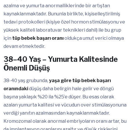
azalma ve yumurta anormalliklerinde bir artıştan
kaynaklanmaktadır. Bununla birlikte, kişiselleştirilmiş
tedavi protokolleri (kişiye özel hormon stimülasyonu ve
yüksek kaliteli laboratuvar teknikleri dahil) ile bu grup
için
tüp bebek başarı oranı
oldukça umut verici olmaya
devam etmektedir.
38–40 Yaş – Yumurta Kalitesinde
Önemli Düşüş
38-40 yaş grubunda,
yaşa göre tüp bebek başarı
oranındaki
düşüş daha belirgin hale gelir ve döngü
başına yaklaşık %20 ila %25’e düşer. Bu esas olarak
azalan yumurta kalitesi ve vücudun over stimülasyonuna
verdiği yanıtın azalmasından kaynaklanmaktadır.
Kromozomal olarak anormal embriyoların oranı artar, bu
da implantasyon oranlarını azaltır ve düşük risklerini