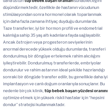
daha üstün
tüp bebek başarı oranları
sunabileceğini
düşündürmektedir, özellikle de hastanın vücudunun
stimülasyondan sonra hormonel olarak toparlanmak
için daha fazla zamana ihtiyaç duyduğu durumlarda.
Taze transferler, iyi bir hormon profili ve endometrial
kalınlığa sahip 35 yaş altı kadınlara fayda sağlayabilir.
Ancak östrojen veya progesteron seviyelerinin
anormal derecede yüksek olduğu durumlarda, transferi
dondurulmuş bir döngüye ertelemek rahim alıcılığını
iyileştirebilir. Dondurulmuş transferlerde, embriyolar
dondurulur ve rahim astarının ideal şekilde hazırlandığı
sonraki bir döngüde transfer edilir, bu genellikle daha iyi
implantasyon ve canlı doğum oranlarıyla sonuçlanır. Bu
nedenle birçok klinik,
tüp bebek başarı yüzdesi oranını
optimize etmek için yüksek riskli hastalar için “hepsini
dondur” stratejisi kullanmaktadır.