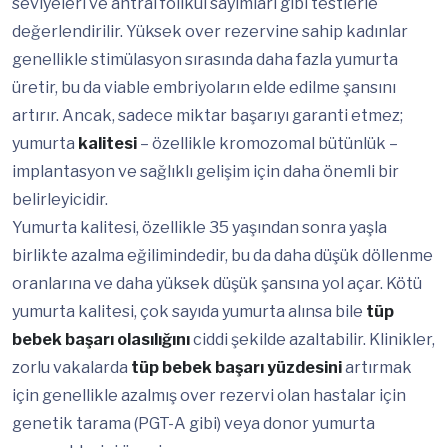
seviyeleri ve antral folikül sayımları gibi testlerle
değerlendirilir. Yüksek over rezervine sahip kadınlar
genellikle stimülasyon sırasında daha fazla yumurta
üretir, bu da viable embriyoların elde edilme şansını
artırır. Ancak, sadece miktar başarıyı garanti etmez;
yumurta
kalitesi
– özellikle kromozomal bütünlük –
implantasyon ve sağlıklı gelişim için daha önemli bir
belirleyicidir.
Yumurta kalitesi, özellikle 35 yaşından sonra yaşla
birlikte azalma eğilimindedir, bu da daha düşük döllenme
oranlarına ve daha yüksek düşük şansına yol açar. Kötü
yumurta kalitesi, çok sayıda yumurta alınsa bile
tüp
bebek başarı olasılığını
ciddi şekilde azaltabilir. Klinikler,
zorlu vakalarda
tüp bebek başarı yüzdesini
artırmak
için genellikle azalmış over rezervi olan hastalar için
genetik tarama (PGT-A gibi) veya donor yumurta