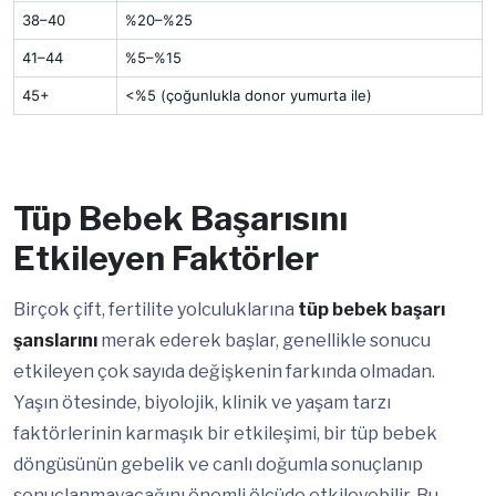
38–40
%20–%25
41–44
%5–%15
45+
<%5 (çoğunlukla donor yumurta ile)
Tüp Bebek Başarısını
Etkileyen Faktörler
Birçok çift, fertilite yolculuklarına
tüp bebek başarı
şanslarını
merak ederek başlar, genellikle sonucu
etkileyen çok sayıda değişkenin farkında olmadan.
Yaşın ötesinde, biyolojik, klinik ve yaşam tarzı
faktörlerinin karmaşık bir etkileşimi, bir tüp bebek
döngüsünün gebelik ve canlı doğumla sonuçlanıp
sonuçlanmayacağını önemli ölçüde etkileyebilir. Bu