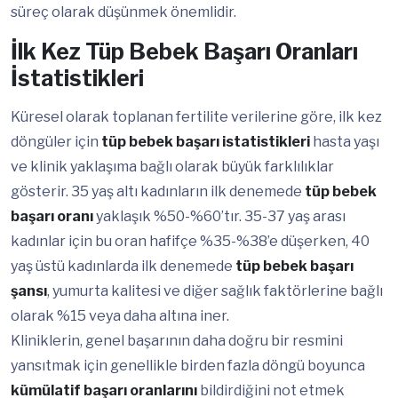
süreç olarak düşünmek önemlidir.
İlk Kez Tüp Bebek Başarı Oranları
İstatistikleri
Küresel olarak toplanan fertilite verilerine göre, ilk kez
döngüler için
tüp bebek başarı istatistikleri
hasta yaşı
ve klinik yaklaşıma bağlı olarak büyük farklılıklar
gösterir. 35 yaş altı kadınların ilk denemede
tüp bebek
başarı oranı
yaklaşık %50-%60’tır. 35-37 yaş arası
kadınlar için bu oran hafifçe %35-%38’e düşerken, 40
yaş üstü kadınlarda ilk denemede
tüp bebek başarı
şansı
, yumurta kalitesi ve diğer sağlık faktörlerine bağlı
olarak %15 veya daha altına iner.
Kliniklerin, genel başarının daha doğru bir resmini
yansıtmak için genellikle birden fazla döngü boyunca
kümülatif başarı oranlarını
bildirdiğini not etmek