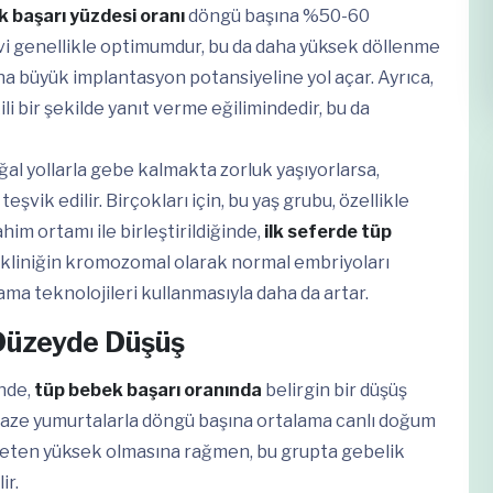
 başarı yüzdesi oranı
döngü başına %50-60
rvi genellikle optimumdur, bu da daha yüksek döllenme
aha büyük implantasyon potansiyeline yol açar. Ayrıca,
i bir şekilde yanıt verme eğilimindedir, bu da
doğal yollarla gebe kalmakta zorluk yaşıyorlarsa,
şvik edilir. Birçokları için, bu yaş grubu, özellikle
ahim ortamı ile birleştirildiğinde,
ilk seferde tüp
rı, kliniğin kromozomal olarak normal embriyoları
ma teknolojileri kullanmasıyla daha da artar.
 Düzeyde Düşüş
inde,
tüp bebek başarı oranında
belirgin bir düşüş
n taze yumurtalarla döngü başına ortalama canlı doğum
speten yüksek olmasına rağmen, bu grupta gebelik
ir.