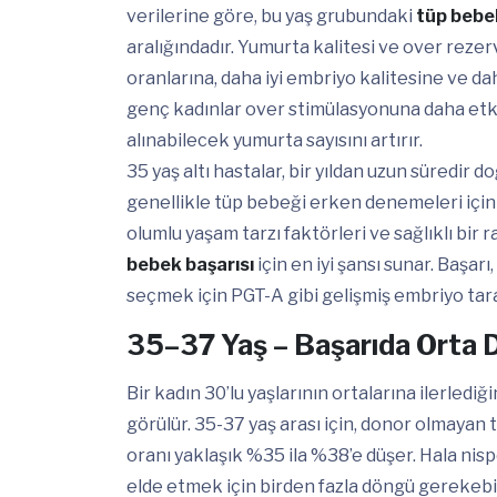
verilerine göre, bu yaş grubundaki
tüp bebek
aralığındadır. Yumurta kalitesi ve over reze
oranlarına, daha iyi embriyo kalitesine ve d
genç kadınlar over stimülasyonuna daha etkil
alınabilecek yumurta sayısını artırır.
35 yaş altı hastalar, bir yıldan uzun süredir 
genellikle tüp bebeği erken denemeleri için te
olumlu yaşam tarzı faktörleri ve sağlıklı bir r
bebek başarısı
için en iyi şansı sunar. Başa
seçmek için PGT-A gibi gelişmiş embriyo tara
35–37 Yaş – Başarıda Orta
Bir kadın 30’lu yaşlarının ortalarına ilerlediğ
görülür. 35-37 yaş arası için, donor olmaya
oranı yaklaşık %35 ila %38’e düşer. Hala ni
elde etmek için birden fazla döngü gerekebil