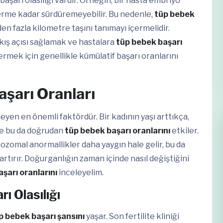
aşarı olasılığı vardır. Örneğin, bir hasta embriyo
erme kadar sürdüremeyebilir. Bu nedenle,
tüp bebek
en fazla kilometre taşını tanımayı içermelidir.
kış açısı sağlamak ve hastalara
tüp bebek başarı
rmek için genellikle kümülatif başarı oranlarını
şarı Oranları
eyen en önemli faktördür. Bir kadının yaşı arttıkça,
ve bu da doğrudan
tüp bebek başarı oranlarını
etkiler.
ozomal anormallikler daha yaygın hale gelir, bu da
artırır. Doğurganlığın zaman içinde nasıl değiştiğini
şarı oranlarını
inceleyelim.
ı Olasılığı
p bebek başarı şansını
yaşar. Son fertilite kliniği