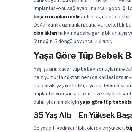
canlı doğum. Bu aşamaların her birinin kendi b
implantasyonu sağlayabilir ancak gebeliği t
başarı oranları nedir
anlamak, dahil olan bird
Doğurganlık uzmanları, daha gerçekçi bir ba
olasılıkları
hakkında daha geniş bir anlayış ve
(örneğin, 3 döngü boyunca) kullanır.
Yaşa Göre Tüp Bebek Ba
Yaş, şu ana kadar tüp bebek sonuçlarını etkil
hem yumurta miktarı hem de kalitesi azalır 
Ek olarak, yaş ilerledikçe yumurtalarda krom
implantasyon şansını azaltır ve düşük riskini 
daha iyi anlamak için
yaşa göre tüp bebek ba
35 Yaş Altı – En Yüksek Başar
35 yaş altı kadınlar tipik olarak en yüksek
tü