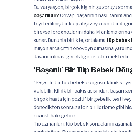
Bu varyasyon, birçok kişinin şu soruyu sorm
başarılıdır?
Cevap, başarının nasıl tanımlandığı
teyit edilmiş bir kalp atışı veya canlı bir doğ
bireysel prognozlarını daha iyi anlamalarına y
sunar. Bununla birlikte, ortalama
tüp bebek b
milyonlarca çiftin ebeveyn olmasına yardımc
dayandırılması gerektiğini göstermektedir.
‘Başarılı’ Bir Tüp Bebek Dö
“Başarılı” bir tüp bebek döngüsü, klinik veya
gelebilir. Klinik bir bakış açısından, başarı g
birçok hasta için pozitif bir gebelik testi ve
denedikten sonra, zaten bir ilerleme gibi hiss
nüanslı hale getirir.
Tıp uzmanları, tüp bebek sonuçlarını aşamala