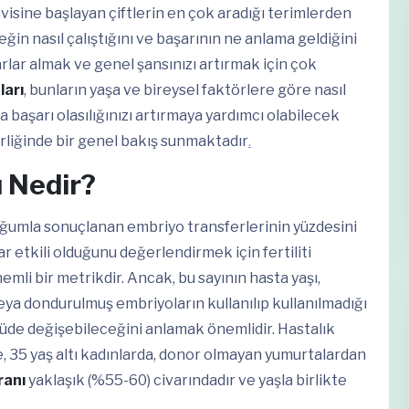
visine başlayan çiftlerin en çok aradığı terimlerden
beğin nasıl çalıştığını ve başarının ne anlama geldiğini
rlar almak ve genel şansınızı artırmak için çok
ları
, bunların yaşa ve bireysel faktörlere göre nasıl
 başarı olasılığınızı artırmaya yardımcı olabilecek
rliğinde bir genel bakış sunmaktadır
.
 Nedir?
doğumla sonuçlanan embriyo transferlerinin yüzdesini
r etkili olduğunu değerlendirmek için fertiliti
nemli bir metrikdir. Ancak, bu sayının hasta yaşı,
veya dondurulmuş embriyoların kullanılıp kullanılmadığı
lçüde değişebileceğini anlamak önemlidir. Hastalık
 35 yaş altı kadınlarda, donor olmayan yumurtalardan
ranı
yaklaşık (%55-60) civarındadır ve yaşla birlikte