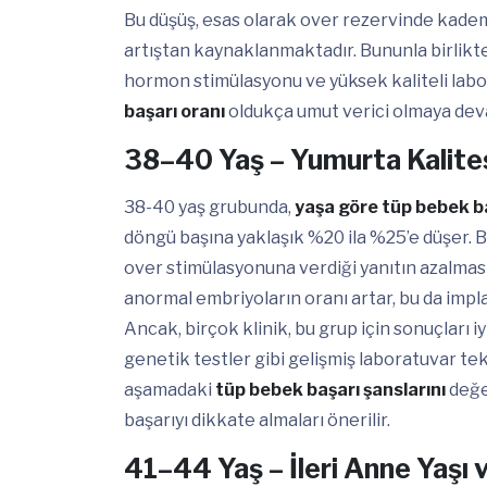
Bu düşüş, esas olarak over rezervinde kadem
artıştan kaynaklanmaktadır. Bununla birlikte, 
hormon stimülasyonu ve yüksek kaliteli labora
başarı oranı
oldukça umut verici olmaya de
38–40 Yaş – Yumurta Kalite
38-40 yaş grubunda,
yaşa göre tüp bebek b
döngü başına yaklaşık %20 ila %25’e düşer. 
over stimülasyonuna verdiği yanıtın azalm
anormal embriyoların oranı artar, bu da implan
Ancak, birçok klinik, bu grup için sonuçları
genetik testler gibi gelişmiş laboratuvar tek
aşamadaki
tüp bebek başarı şanslarını
değe
başarıyı dikkate almaları önerilir.
41–44 Yaş – İleri Anne Yaşı