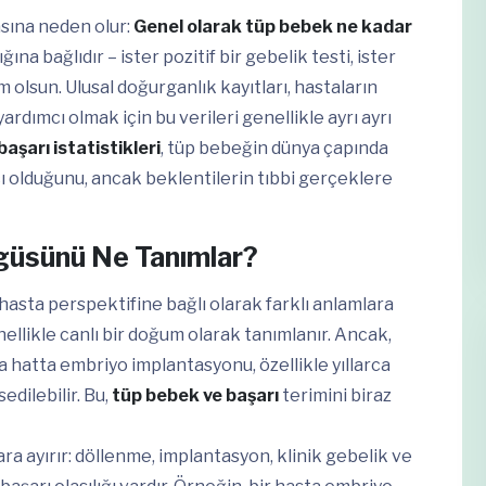
asına neden olur:
Genel olarak tüp bebek ne kadar
na bağlıdır – ister pozitif bir gebelik testi, ister
um olsun. Ulusal doğurganlık kayıtları, hastaların
ardımcı olmak için bu verileri genellikle ayrı ayrı
aşarı istatistikleri
, tüp bebeğin dünya çapında
ı olduğunu, ancak beklentilerin tıbbi gerçeklere
ngüsünü Ne Tanımlar?
 hasta perspektifine bağlı olarak farklı anlamlara
enellikle canlı bir doğum olarak tanımlanır. Ancak,
ya hatta embriyo implantasyonu, özellikle yıllarca
edilebilir. Bu,
tüp bebek ve başarı
terimini biraz
ra ayırır: döllenme, implantasyon, klinik gebelik ve