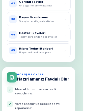
Gerekli Testler
›
02
Ön değerlendirme hazırlığı
Başarı Oranlarımız
›
03
Sonuçları etkileyen faktörler
Hasta Hikâyeleri
›
04
Tedavi sürecinden deneyimler
Kıbrıs Tedavi Rehberi
›
05
Ulaşım ve konaklama planı
GÖRÜŞME ÖNCESİ
Hazırlamanız Faydalı Olur
Mevcut hormon ve kan testi
✓
sonuçlarınız
Varsa önceki tüp bebek tedavi
✓
raporlarınız