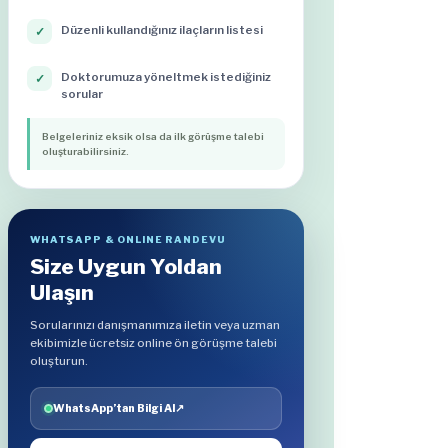
Düzenli kullandığınız ilaçların listesi
✓
Doktorumuza yöneltmek istediğiniz
✓
sorular
Belgeleriniz eksik olsa da ilk görüşme talebi
oluşturabilirsiniz.
WHATSAPP & ONLINE RANDEVU
Size Uygun Yoldan
Ulaşın
Sorularınızı danışmanımıza iletin veya uzman
ekibimizle ücretsiz online ön görüşme talebi
oluşturun.
WhatsApp’tan Bilgi Al
↗