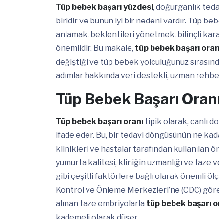
Tüp bebek başarı yüzdesi
, doğurganlık teda
biridir ve bunun iyi bir nedeni vardır. Tüp be
anlamak, beklentileri yönetmek, bilinçli kara
önemlidir. Bu makale,
tüp bebek başarı oran
değiştiği ve tüp bebek yolculuğunuz sırasında
adımlar hakkında veri destekli, uzman rehbe
Tüp Bebek Başarı Oranı
Tüp bebek başarı oranı
tipik olarak, canlı 
ifade eder. Bu, bir tedavi döngüsünün ne kada
klinikleri ve hastalar tarafından kullanılan ö
yumurta kalitesi, kliniğin uzmanlığı ve taze 
gibi çeşitli faktörlere bağlı olarak önemli ö
Kontrol ve Önleme Merkezleri’ne (CDC) göre,
alınan taze embriyolarla
tüp bebek başarı o
kademeli olarak düşer.