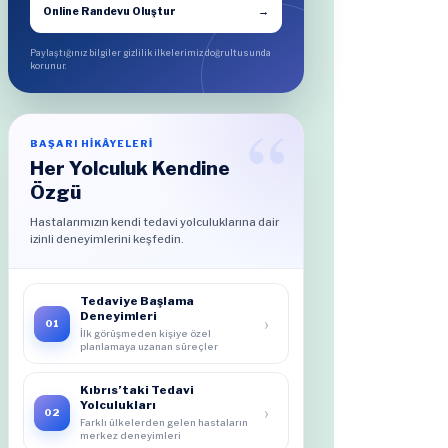
Online Randevu Oluştur
→
Paylaştığınız bilgiler gizlilik ilkelerimiz doğrultusunda
korunur.
BAŞARI HİKÂYELERİ
Her Yolculuk Kendine
Özgü
Hastalarımızın kendi tedavi yolculuklarına dair
izinli deneyimlerini keşfedin.
Tedaviye Başlama
Deneyimleri
›
01
İlk görüşmeden kişiye özel
planlamaya uzanan süreçler
Kıbrıs’taki Tedavi
Yolculukları
›
02
Farklı ülkelerden gelen hastaların
merkez deneyimleri