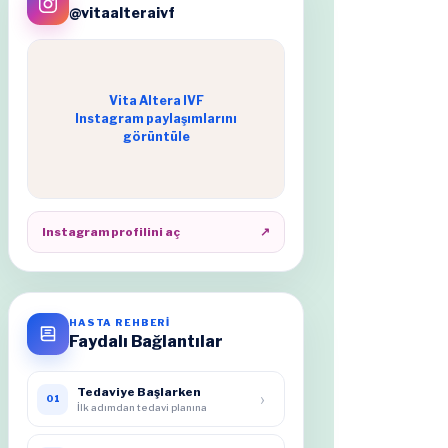
@vitaalteraivf
Vita Altera IVF
Instagram paylaşımlarını
görüntüle
Instagram profilini aç
↗
HASTA REHBERİ
Faydalı Bağlantılar
Tedaviye Başlarken
›
01
İlk adımdan tedavi planına