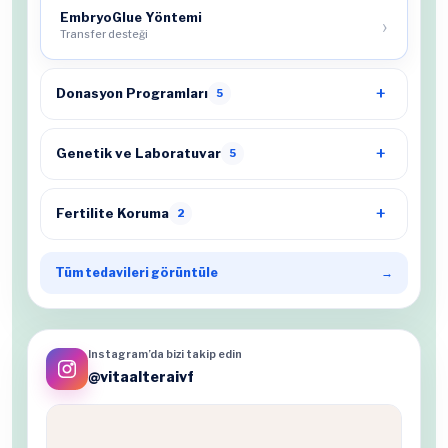
EmbryoGlue Yöntemi
Transfer desteği
Donasyon Programları
5
Genetik ve Laboratuvar
5
Fertilite Koruma
2
Tüm tedavileri görüntüle
→
Instagram’da bizi takip edin
@vitaalteraivf