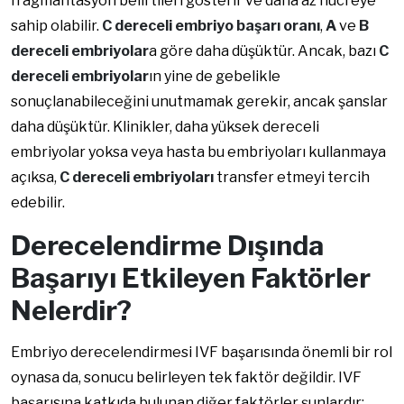
fragmantasyon belirtileri gösterir ve daha az hücreye
sahip olabilir.
C dereceli embriyo başarı oranı
,
A
ve
B
dereceli embriyolar
a göre daha düşüktür. Ancak, bazı
C
dereceli embriyolar
ın yine de gebelikle
sonuçlanabileceğini unutmamak gerekir, ancak şanslar
daha düşüktür. Klinikler, daha yüksek dereceli
embriyolar yoksa veya hasta bu embriyoları kullanmaya
açıksa,
C dereceli embriyoları
transfer etmeyi tercih
edebilir.
Derecelendirme Dışında
Başarıyı Etkileyen Faktörler
Nelerdir?
Embriyo derecelendirmesi IVF başarısında önemli bir rol
oynasa da, sonucu belirleyen tek faktör değildir. IVF
başarısına katkıda bulunan diğer faktörler şunlardır: