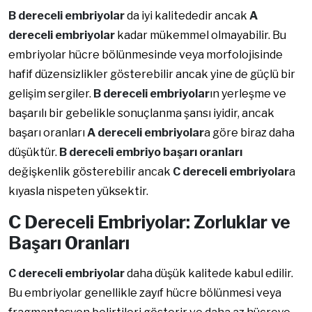
B dereceli embriyolar
da iyi kalitededir ancak
A
dereceli embriyolar
kadar mükemmel olmayabilir. Bu
embriyolar hücre bölünmesinde veya morfolojisinde
hafif düzensizlikler gösterebilir ancak yine de güçlü bir
gelişim sergiler.
B dereceli embriyolar
ın yerleşme ve
başarılı bir gebelikle sonuçlanma şansı iyidir, ancak
başarı oranları
A dereceli embriyolar
a göre biraz daha
düşüktür.
B dereceli embriyo başarı oranları
değişkenlik gösterebilir ancak
C dereceli embriyolar
a
kıyasla nispeten yüksektir.
C Dereceli Embriyolar: Zorluklar ve
Başarı Oranları
C dereceli embriyolar
daha düşük kalitede kabul edilir.
Bu embriyolar genellikle zayıf hücre bölünmesi veya