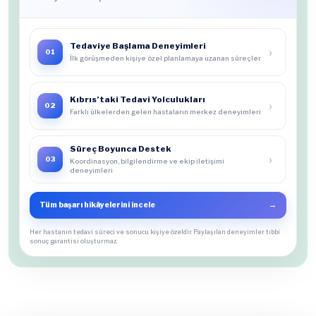
Tedaviye Başlama Deneyimleri
›
01
İlk görüşmeden kişiye özel planlamaya uzanan süreçler
Kıbrıs’taki Tedavi Yolculukları
›
02
Farklı ülkelerden gelen hastaların merkez deneyimleri
Süreç Boyunca Destek
›
03
Koordinasyon, bilgilendirme ve ekip iletişimi
deneyimleri
Tüm başarı hikâyelerini incele
→
Her hastanın tedavi süreci ve sonucu kişiye özeldir. Paylaşılan deneyimler tıbbi
sonuç garantisi oluşturmaz.