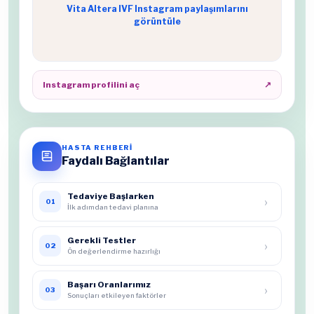
Vita Altera IVF Instagram paylaşımlarını
görüntüle
Instagram profilini aç
↗
HASTA REHBERİ
Faydalı Bağlantılar
Tedaviye Başlarken
›
01
İlk adımdan tedavi planına
Gerekli Testler
›
02
Ön değerlendirme hazırlığı
Başarı Oranlarımız
›
03
Sonuçları etkileyen faktörler