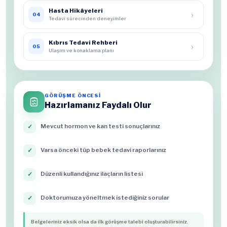
Hasta Hikâyeleri
›
04
Tedavi sürecinden deneyimler
Kıbrıs Tedavi Rehberi
›
05
Ulaşım ve konaklama planı
GÖRÜŞME ÖNCESİ
Hazırlamanız Faydalı Olur
Mevcut hormon ve kan testi sonuçlarınız
✓
Varsa önceki tüp bebek tedavi raporlarınız
✓
Düzenli kullandığınız ilaçların listesi
✓
Doktorumuza yöneltmek istediğiniz sorular
✓
Belgeleriniz eksik olsa da ilk görüşme talebi oluşturabilirsiniz.