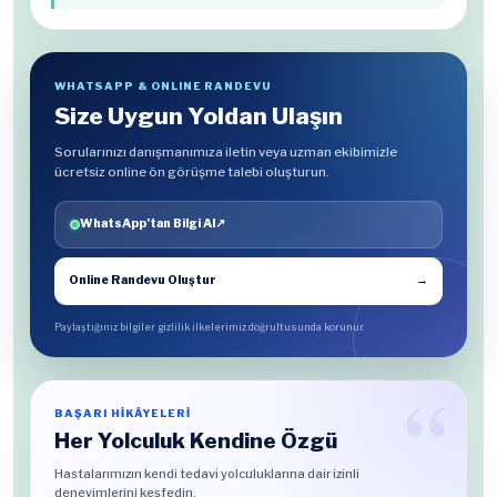
WHATSAPP & ONLINE RANDEVU
Size Uygun Yoldan Ulaşın
Sorularınızı danışmanımıza iletin veya uzman ekibimizle
ücretsiz online ön görüşme talebi oluşturun.
WhatsApp’tan Bilgi Al
↗
Online Randevu Oluştur
→
Paylaştığınız bilgiler gizlilik ilkelerimiz doğrultusunda korunur.
BAŞARI HİKÂYELERİ
Her Yolculuk Kendine Özgü
Hastalarımızın kendi tedavi yolculuklarına dair izinli
deneyimlerini keşfedin.