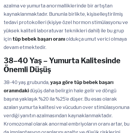
azalma ve yumurta anormalliklerinde bir artıştan
kaynaklanmaktadır. Bununla birlikte, kişiselleştirilmiş
tedavi protokolleri (kişiye özel hormon stimülasyonu ve
yüksek kaliteli laboratuvar teknikleri dahil) ile bu grup
için
tüp bebek başarı oranı
oldukça umut verici olmaya
devam etmektedir.
38–40 Yaş – Yumurta Kalitesinde
Önemli Düşüş
38-40 yaş grubunda,
yaşa göre tüp bebek başarı
oranındaki
düşüş daha belirgin hale gelir ve döngü
başına yaklaşık %20 ila %25’e düşer. Bu esas olarak
azalan yumurta kalitesi ve vücudun over stimülasyonuna
verdiği yanıtın azalmasından kaynaklanmaktadır.
Kromozomal olarak anormal embriyoların oranı artar, bu
da implantasyon oranlarını azaltır ve düşük risklerini