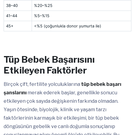
38–40
%20–%25
41–44
%5–%15
45+
<%5 (çoğunlukla donor yumurta ile)
Tüp Bebek Başarısını
Etkileyen Faktörler
Birçok çift, fertilite yolculuklarına
tüp bebek başarı
şanslarını
merak ederek başlar, genellikle sonucu
etkileyen çok sayıda değişkenin farkında olmadan.
Yaşın ötesinde, biyolojik, klinik ve yaşam tarzı
faktörlerinin karmaşık bir etkileşimi, bir tüp bebek
döngüsünün gebelik ve canlı doğumla sonuçlanıp
sonuçlanmayacağını önemli ölçüde etkileyebilir. Bu