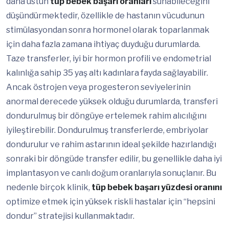
daha üstün
tüp bebek başarı oranları
sunabileceğini
düşündürmektedir, özellikle de hastanın vücudunun
stimülasyondan sonra hormonel olarak toparlanmak
için daha fazla zamana ihtiyaç duyduğu durumlarda.
Taze transferler, iyi bir hormon profili ve endometrial
kalınlığa sahip 35 yaş altı kadınlara fayda sağlayabilir.
Ancak östrojen veya progesteron seviyelerinin
anormal derecede yüksek olduğu durumlarda, transferi
dondurulmuş bir döngüye ertelemek rahim alıcılığını
iyileştirebilir. Dondurulmuş transferlerde, embriyolar
dondurulur ve rahim astarının ideal şekilde hazırlandığı
sonraki bir döngüde transfer edilir, bu genellikle daha iyi
implantasyon ve canlı doğum oranlarıyla sonuçlanır. Bu
nedenle birçok klinik,
tüp bebek başarı yüzdesi oranını
optimize etmek için yüksek riskli hastalar için “hepsini
dondur” stratejisi kullanmaktadır.