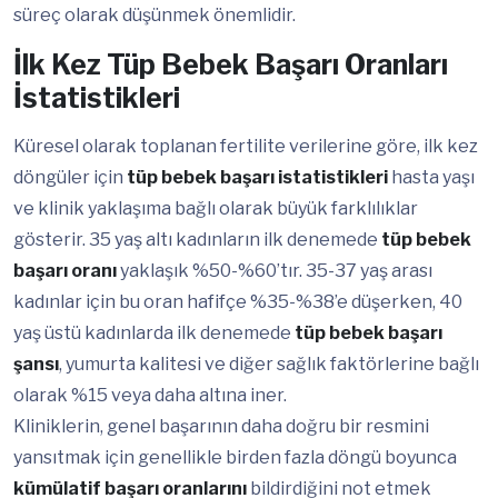
süreç olarak düşünmek önemlidir.
İlk Kez Tüp Bebek Başarı Oranları
İstatistikleri
Küresel olarak toplanan fertilite verilerine göre, ilk kez
döngüler için
tüp bebek başarı istatistikleri
hasta yaşı
ve klinik yaklaşıma bağlı olarak büyük farklılıklar
gösterir. 35 yaş altı kadınların ilk denemede
tüp bebek
başarı oranı
yaklaşık %50-%60’tır. 35-37 yaş arası
kadınlar için bu oran hafifçe %35-%38’e düşerken, 40
yaş üstü kadınlarda ilk denemede
tüp bebek başarı
şansı
, yumurta kalitesi ve diğer sağlık faktörlerine bağlı
olarak %15 veya daha altına iner.
Kliniklerin, genel başarının daha doğru bir resmini
yansıtmak için genellikle birden fazla döngü boyunca
kümülatif başarı oranlarını
bildirdiğini not etmek