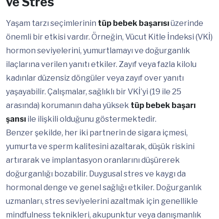
ve Stres
Yaşam tarzı seçimlerinin
tüp bebek başarısı
üzerinde
önemli bir etkisi vardır. Örneğin, Vücut Kitle İndeksi (VKİ)
hormon seviyelerini, yumurtlamayı ve doğurganlık
ilaçlarına verilen yanıtı etkiler. Zayıf veya fazla kilolu
kadınlar düzensiz döngüler veya zayıf over yanıtı
yaşayabilir. Çalışmalar, sağlıklı bir VKİ’yi (19 ile 25
arasında) korumanın daha yüksek
tüp bebek başarı
şansı
ile ilişkili olduğunu göstermektedir.
Benzer şekilde, her iki partnerin de sigara içmesi,
yumurta ve sperm kalitesini azaltarak, düşük riskini
artırarak ve implantasyon oranlarını düşürerek
doğurganlığı bozabilir. Duygusal stres ve kaygı da
hormonal denge ve genel sağlığı etkiler. Doğurganlık
uzmanları, stres seviyelerini azaltmak için genellikle
mindfulness teknikleri, akupunktur veya danışmanlık