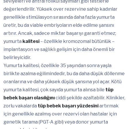
seviyeleri ve antral folikül sayımları gibi testlerle
değerlendirilir. Yüksek over rezervine sahip kadınlar
genellikle stimülasyon sırasında daha fazla yumurta
üretir, bu da viable embriyoların elde edilme şansını
artırır. Ancak, sadece miktar başarıyı garanti etmez;
yumurta
kalitesi
– özellikle kromozomal bütünlük –
implantasyon ve sağlıklı gelişim için daha önemli bir
belirleyicidir.
Yumurta kalitesi, özellikle 35 yaşından sonra yaşla
birlikte azalma eğilimindedir, bu da daha düşük döllenme
oranlarına ve daha yüksek düşük şansına yol açar. Kötü
yumurta kalitesi, çok sayıda yumurta alınsa bile
tüp
bebek başarı olasılığını
ciddi şekilde azaltabilir. Klinikler,
zorlu vakalarda
tüp bebek başarı yüzdesini
artırmak
için genellikle azalmış over rezervi olan hastalar için
genetik tarama (PGT-A gibi) veya donor yumurta