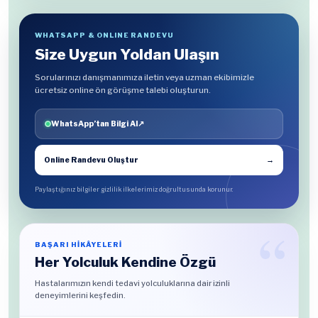
WHATSAPP & ONLINE RANDEVU
Size Uygun Yoldan Ulaşın
Sorularınızı danışmanımıza iletin veya uzman ekibimizle
ücretsiz online ön görüşme talebi oluşturun.
WhatsApp’tan Bilgi Al
↗
Online Randevu Oluştur
→
Paylaştığınız bilgiler gizlilik ilkelerimiz doğrultusunda korunur.
BAŞARI HİKÂYELERİ
Her Yolculuk Kendine Özgü
Hastalarımızın kendi tedavi yolculuklarına dair izinli
deneyimlerini keşfedin.