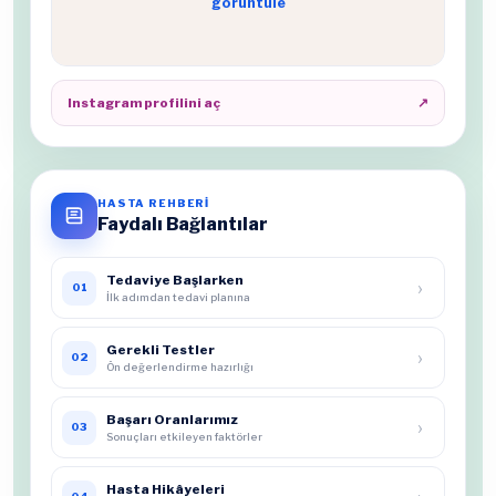
görüntüle
Instagram profilini aç
↗
HASTA REHBERİ
Faydalı Bağlantılar
Tedaviye Başlarken
›
01
İlk adımdan tedavi planına
Gerekli Testler
›
02
Ön değerlendirme hazırlığı
Başarı Oranlarımız
›
03
Sonuçları etkileyen faktörler
Hasta Hikâyeleri