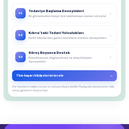
Tedaviye Başlama Deneyimleri
›
01
İlk görüşmeden kişiye özel planlamaya uzanan süreçler
Kıbrıs’taki Tedavi Yolculukları
›
02
Farklı ülkelerden gelen hastaların merkez deneyimleri
Süreç Boyunca Destek
›
03
Koordinasyon, bilgilendirme ve ekip iletişimi
deneyimleri
Tüm başarı hikâyelerini incele
→
Her hastanın tedavi süreci ve sonucu kişiye özeldir. Paylaşılan deneyimler tıbbi
sonuç garantisi oluşturmaz.