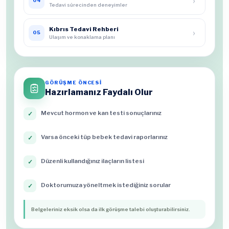
›
04
Tedavi sürecinden deneyimler
Kıbrıs Tedavi Rehberi
›
05
Ulaşım ve konaklama planı
GÖRÜŞME ÖNCESİ
Hazırlamanız Faydalı Olur
Mevcut hormon ve kan testi sonuçlarınız
✓
Varsa önceki tüp bebek tedavi raporlarınız
✓
Düzenli kullandığınız ilaçların listesi
✓
Doktorumuza yöneltmek istediğiniz sorular
✓
Belgeleriniz eksik olsa da ilk görüşme talebi oluşturabilirsiniz.