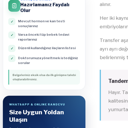
alınır.
Hazırlamanız Faydalı
Olur
Her iki kayn
Mevcut hormon ve kan testi
✓
embriyoların
sonuçlarınız
Varsa önceki tüp bebek tedavi
✓
raporlarınız
Transfer aş
Düzenli kullandığınız ilaçların listesi
ayrı ayrı de
✓
belirlenmiş t
Doktorumuza yöneltmek istediğiniz
✓
sorular
Belgeleriniz eksik olsa da ilk görüşme talebi
oluşturabilirsiniz.
Tandem 
Hayır. T
kalitesi
WHATSAPP & ONLINE RANDEVU
yumurtal
Size Uygun Yoldan
Ulaşın