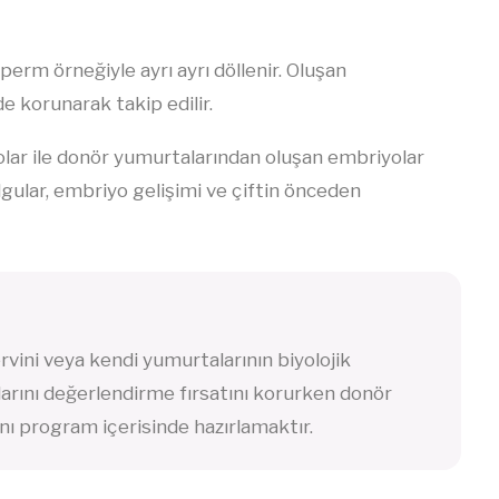
perm örneğiyle ayrı ayrı döllenir. Oluşan
e korunarak takip edilir.
ar ile donör yumurtalarından oluşan embriyolar
ulgular, embriyo gelişimi ve çiftin önceden
vini veya kendi yumurtalarının biyolojik
larını değerlendirme fırsatını korurken donör
nı program içerisinde hazırlamaktır.