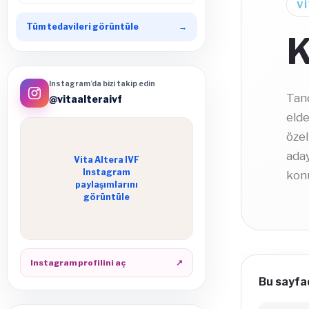
V
Tüm tedavileri görüntüle
→
K
Instagram’da bizi takip edin
Tand
@vitaalteraivf
elde
özel
aday
Vita Altera IVF
Instagram
konu
paylaşımlarını
görüntüle
Instagram profilini aç
↗
Bu sayfad