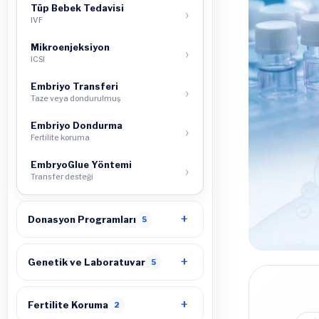
Tüp Bebek Tedavisi
IVF
Mikroenjeksiyon
ICSI
Embriyo Transferi
Taze veya dondurulmuş
Embriyo Dondurma
Fertilite koruma
EmbryoGlue Yöntemi
Transfer desteği
Donasyon Programları
5
Genetik ve Laboratuvar
5
Fertilite Koruma
2