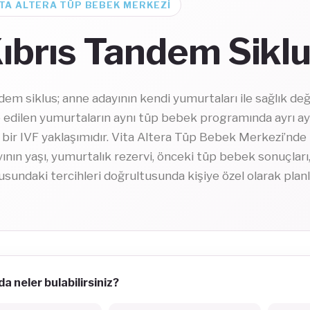
ITA ALTERA TÜP BEBEK MERKEZI
ıbrıs Tandem Siklu
em siklus; anne adayının kendi yumurtaları ile sağlık 
 edilen yumurtaların aynı tüp bebek programında ayrı ay
 bir IVF yaklaşımıdır. Vita Altera Tüp Bebek Merkezi’nde
ının yaşı, yumurtalık rezervi, önceki tüp bebek sonuçları,
sundaki tercihleri doğrultusunda kişiye özel olarak planl
a neler bulabilirsiniz?