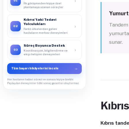
›
01
İlk görüşmeden kişiye özel
planlamaya uzanan süreçler
Yumurta
Kıbrıs’taki Tedavi
Yolculukları
Tandem s
›
02
Farklı ülkelerden gelen
yumurtal
hastaların merkez deneyimleri
sunar.
Süreç Boyunca Destek
›
03
Koordinasyon, bilgilendirme ve
ekip iletişimi deneyimleri
Tüm başarı hikâyelerini incele
→
Her hastanın tedavi süreci ve sonucu kişiye özeldir.
Paylaşılan deneyimler tıbbi sonuç garantisi oluşturmaz.
Kıbrı
Kıbrıs tand