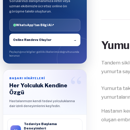
Sorularınızı danışmanımıza iletin veya
uzman ekibimizle ücretsiz online ön
görüşme talebi oluşturun.
WhatsApp’tan Bilgi Al
↗
Online Randevu Oluştur
→
Yumur
Paylaştığınız bilgiler gizlilik ilkelerimiz doğrultusunda
korunur.
Tandem sikl
yumurta sayı
BAŞARI HİKÂYELERİ
Her Yolculuk Kendine
Yumurta takv
Özgü
yumurtaların
Hastalarımızın kendi tedavi yolculuklarına
dair izinli deneyimlerini keşfedin.
Hastanın ken
oluşan embri
Tedaviye Başlama
Deneyimleri