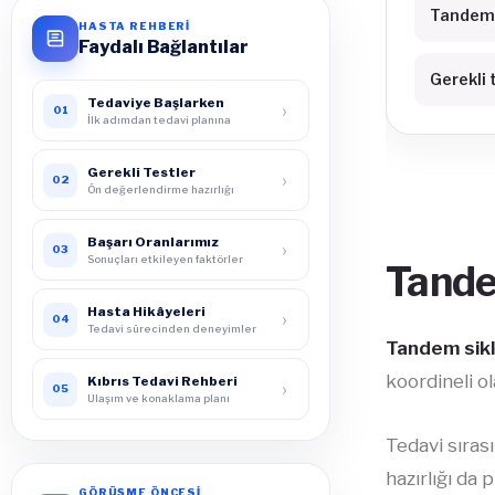
Tandem 
HASTA REHBERİ
Faydalı Bağlantılar
Gerekli 
Tedaviye Başlarken
›
01
İlk adımdan tedavi planına
Gerekli Testler
›
02
Ön değerlendirme hazırlığı
Başarı Oranlarımız
›
03
Sonuçları etkileyen faktörler
Tande
Hasta Hikâyeleri
›
04
Tedavi sürecinden deneyimler
Tandem sik
koordineli o
Kıbrıs Tedavi Rehberi
›
05
Ulaşım ve konaklama planı
Tedavi sıras
hazırlığı da
GÖRÜŞME ÖNCESİ