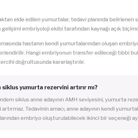
aktan elde edilen yumurtalar, tedavi planında belirlenen s
 gelişimi embriyoloji ekibi tarafından kaynağı açık biçimd
amasında hastanın kendi yumurtalarından oluşan embriyol
ğerlendirilir. Hangi embriyonun transfer edileceği tıbbi b
ercihi doğrultusunda kararlaştırılır.
siklus yumurta rezervini artırır mı?
andem siklus anne adayının AMH seviyesini, yumurta rezer
ni artırmaz. Tedavinin amacı, anne adayının kendi yumurta
arından embriyo oluşturulabilecek ikinci bir seçeneği ay