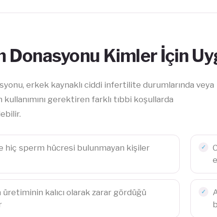
 Donasyonu Kimler İçin U
onu, erkek kaynaklı ciddi infertilite durumlarında veya
kullanımını gerektiren farklı tıbbi koşullarda
ebilir.
 hiç sperm hücresi bulunmayan kişiler
C
e
üretiminin kalıcı olarak zarar gördüğü
A
r
b