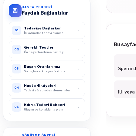
HASTA REHBERİ
Faydalı Bağlantılar
Tedaviye Başlarken
›
01
İlk adımdan tedavi planına
Bu sayfad
Gerekli Testler
›
02
Ön değerlendirme hazırlığı
Başarı Oranlarımız
›
Sperm d
03
Sonuçları etkileyen faktörler
Hasta Hikâyeleri
›
04
Tedavi sürecinden deneyimler
IUI veya
Kıbrıs Tedavi Rehberi
›
05
Ulaşım ve konaklama planı
GÖRÜŞME ÖNCESİ