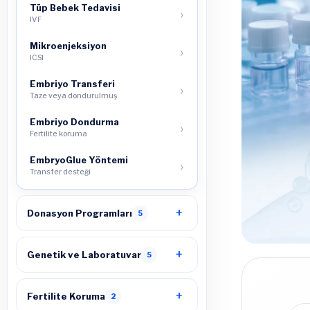
Tüp Bebek Tedavisi
IVF
Mikroenjeksiyon
ICSI
Embriyo Transferi
Taze veya dondurulmuş
Embriyo Dondurma
Fertilite koruma
EmbryoGlue Yöntemi
Transfer desteği
Donasyon Programları
5
Genetik ve Laboratuvar
5
Fertilite Koruma
2