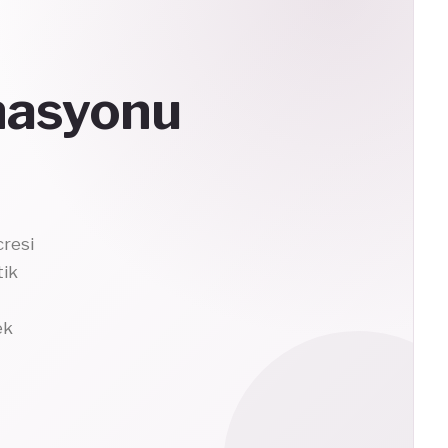
nasyonu
resi
tik
ek