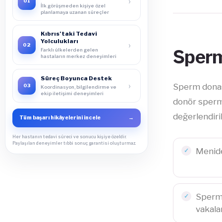
›
01
İlk görüşmeden kişiye özel
planlamaya uzanan süreçler
Kıbrıs’taki Tedavi
Yolculukları
›
02
Sperm
Farklı ülkelerden gelen
hastaların merkez deneyimleri
Süreç Boyunca Destek
›
Sperm donasy
03
Koordinasyon, bilgilendirme ve
ekip iletişimi deneyimleri
donör sperm 
değerlendiril
Tüm başarı hikâyelerini incele
→
Her hastanın tedavi süreci ve sonucu kişiye özeldir.
Paylaşılan deneyimler tıbbi sonuç garantisi oluşturmaz.
Menide
Sperm 
vakala