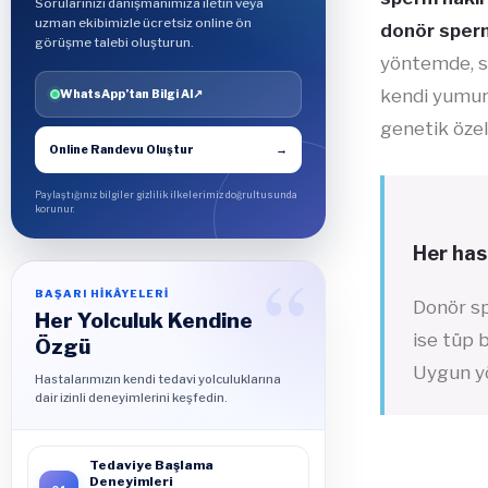
Sorularınızı danışmanımıza iletin veya
uzman ekibimizle ücretsiz online ön
donör sperm
görüşme talebi oluşturun.
yöntemde, sp
kendi yumurt
WhatsApp’tan Bilgi Al
↗
genetik özell
Online Randevu Oluştur
→
Paylaştığınız bilgiler gizlilik ilkelerimiz doğrultusunda
korunur.
Her has
BAŞARI HİKÂYELERİ
Donör sp
Her Yolculuk Kendine
ise tüp 
Özgü
Uygun yö
Hastalarımızın kendi tedavi yolculuklarına
dair izinli deneyimlerini keşfedin.
Tedaviye Başlama
Deneyimleri