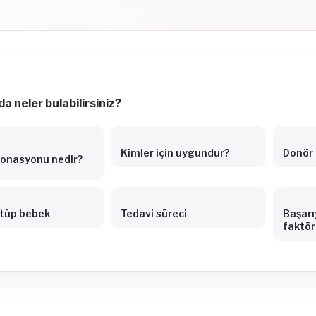
a neler bulabilirsiniz?
Kimler için uygundur?
Donör n
onasyonu nedir?
 tüp bebek
Tedavi süreci
Başarı
faktör