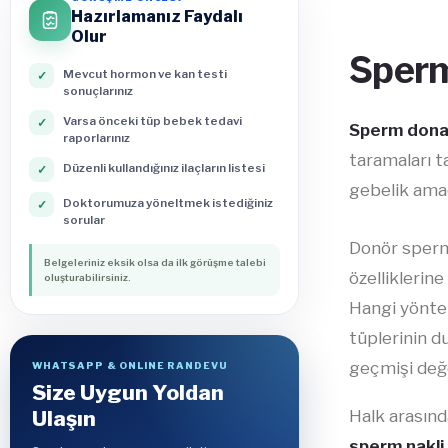
Hazırlamanız Faydalı
Olur
Sperm
Mevcut hormon ve kan testi
✓
sonuçlarınız
Varsa önceki tüp bebek tedavi
✓
Sperm don
raporlarınız
taramaları 
Düzenli kullandığınız ilaçların listesi
✓
gebelik amac
Doktorumuza yöneltmek istediğiniz
✓
sorular
Donör sperm
Belgeleriniz eksik olsa da ilk görüşme talebi
özelliklerin
oluşturabilirsiniz.
Hangi yöntem
tüplerinin d
geçmişi değe
WHATSAPP & ONLINE RANDEVU
Size Uygun Yoldan
Ulaşın
Halk arasın
sperm nakli