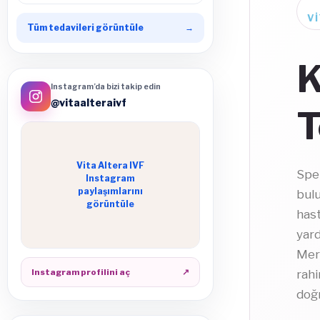
V
Tüm tedavileri görüntüle
→
K
Instagram’da bizi takip edin
@vitaalteraivf
T
Vita Altera IVF
Spe
Instagram
paylaşımlarını
bulu
görüntüle
hast
yar
Merk
Instagram profilini aç
↗
rahi
doğr