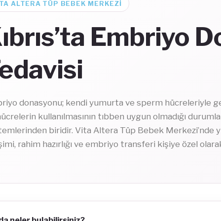
ITA ALTERA TÜP BEBEK MERKEZI
ıbrıs’ta Embriyo 
edavisi
riyo donasyonu; kendi yumurta ve sperm hücreleriyle g
ücrelerin kullanılmasının tıbben uygun olmadığı durumla
temlerinden biridir. Vita Altera Tüp Bebek Merkezi’nde
şimi, rahim hazırlığı ve embriyo transferi kişiye özel olarak
a neler bulabilirsiniz?