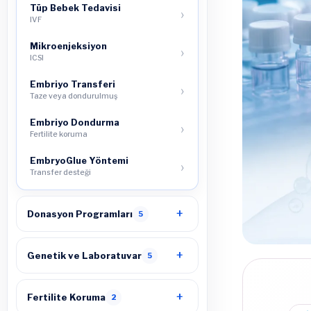
Tüp Bebek Tedavisi
IVF
Mikroenjeksiyon
ICSI
Embriyo Transferi
Taze veya dondurulmuş
Embriyo Dondurma
Fertilite koruma
EmbryoGlue Yöntemi
Transfer desteği
Donasyon Programları
5
Genetik ve Laboratuvar
5
Fertilite Koruma
2