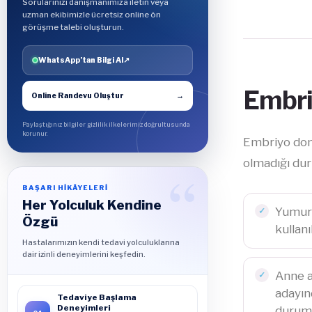
Sorularınızı danışmanımıza iletin veya
uzman ekibimizle ücretsiz online ön
görüşme talebi oluşturun.
WhatsApp’tan Bilgi Al
↗
Embri
Online Randevu Oluştur
→
Paylaştığınız bilgiler gizlilik ilkelerimiz doğrultusunda
korunur.
Embriyo don
olmadığı du
BAŞARI HİKÂYELERİ
Her Yolculuk Kendine
Yumurt
Özgü
kullan
Hastalarımızın kendi tedavi yolculuklarına
dair izinli deneyimlerini keşfedin.
Anne a
adayın
Tedaviye Başlama
Deneyimleri
durum