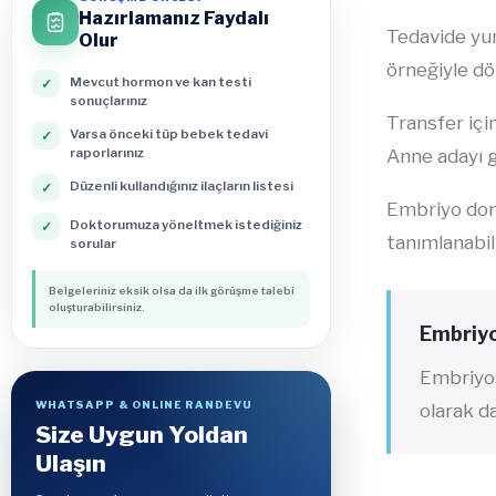
Hazırlamanız Faydalı
Tedavide yum
Olur
örneğiyle dö
Mevcut hormon ve kan testi
✓
sonuçlarınız
Transfer içi
Varsa önceki tüp bebek tedavi
✓
raporlarınız
Anne adayı g
Düzenli kullandığınız ilaçların listesi
✓
Embriyo don
Doktorumuza yöneltmek istediğiniz
✓
tanımlanabili
sorular
Belgeleriniz eksik olsa da ilk görüşme talebi
oluşturabilirsiniz.
Embriyo
Embriyon
WHATSAPP & ONLINE RANDEVU
olarak d
Size Uygun Yoldan
Ulaşın