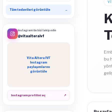
V
Tüm tedavileri görüntüle
→
K
T
Instagram’da bizi takip edin
@vitaalteraivf
Emb
Vita Altera IVF
bu h
Instagram
yön
paylaşımlarını
görüntüle
geli
Instagram profilini aç
↗
Bu sayfad