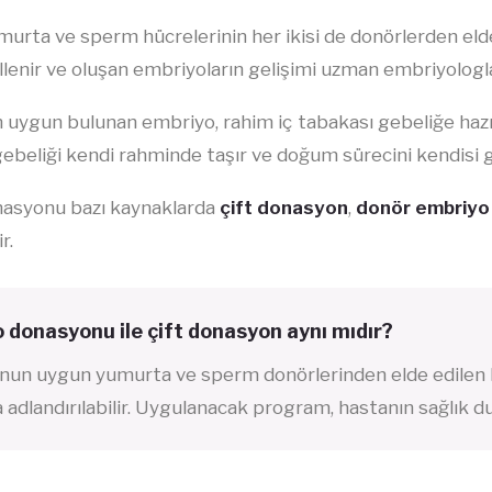
urta ve sperm hücrelerinin her ikisi de donörlerden eld
llenir ve oluşan embriyoların gelişimi uzman embriyologlar
n uygun bulunan embriyo, rahim iç tabakası gebeliğe hazır
ebeliği kendi rahminde taşır ve doğum sürecini kendisi g
asyonu bazı kaynaklarda
çift donasyon
,
donör embriyo 
r.
 donasyonu ile çift donasyon aynı mıdır?
un uygun yumurta ve sperm donörlerinden elde edilen h
a adlandırılabilir. Uygulanacak program, hastanın sağlık d