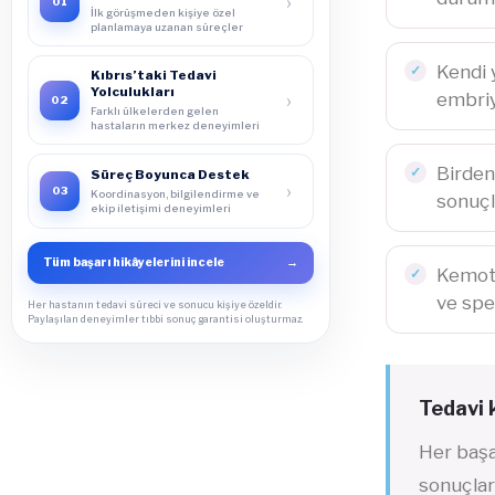
›
01
İlk görüşmeden kişiye özel
planlamaya uzanan süreçler
Kendi 
Kıbrıs’taki Tedavi
Yolculukları
›
embri
02
Farklı ülkelerden gelen
hastaların merkez deneyimleri
Birden
Süreç Boyunca Destek
›
03
Koordinasyon, bilgilendirme ve
sonuçl
ekip iletişimi deneyimleri
Tüm başarı hikâyelerini incele
→
Kemote
ve spe
Her hastanın tedavi süreci ve sonucu kişiye özeldir.
Paylaşılan deneyimler tıbbi sonuç garantisi oluşturmaz.
Tedavi 
Her baş
sonuçları