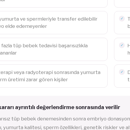
yumurta ve spermleriyle transfer edilebilir
T
yo elde edemeyenler
b
 fazla tüp bebek tedavisi başarısızlıkla
H
ananlar
h
rapi veya radyoterapi sonrasında yumurta
D
rm üretimi zarar gören kişiler
t
kararı ayrıntılı değerlendirme sonrasında verilir
arısız tüp bebek denemesinden sonra embriyo donasyon
, yumurta kalitesi, sperm özellikleri, genetik riskler ve a