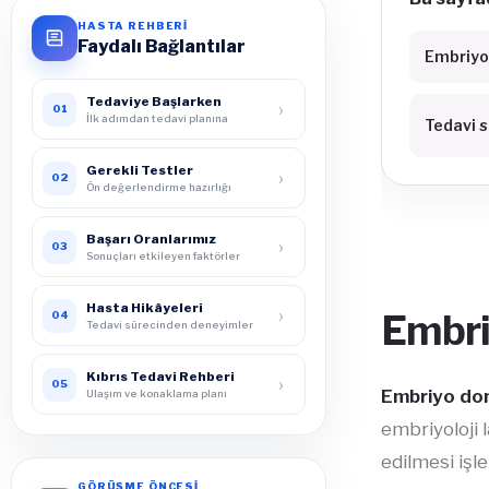
HASTA REHBERİ
Faydalı Bağlantılar
Embriyo
Tedaviye Başlarken
›
01
İlk adımdan tedavi planına
Tedavi s
Gerekli Testler
›
02
Ön değerlendirme hazırlığı
Başarı Oranlarımız
›
03
Sonuçları etkileyen faktörler
Hasta Hikâyeleri
›
Embri
04
Tedavi sürecinden deneyimler
Kıbrıs Tedavi Rehberi
›
05
Embriyo do
Ulaşım ve konaklama planı
embriyoloji 
edilmesi işle
GÖRÜŞME ÖNCESİ