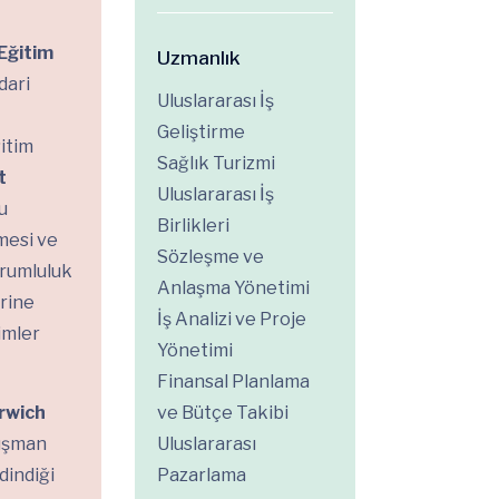
Eğitim
Uzmanlık
dari
Uluslararası İş
Geliştirme
itim
Sağlık Turizmi
t
Uluslararası İş
u
Birlikleri
mesi ve
Sözleşme ve
orumluluk
Anlaşma Yönetimi
erine
İş Analizi ve Proje
imler
Yönetimi
Finansal Planlama
rwich
ve Bütçe Takibi
ışman
Uluslararası
dindiği
Pazarlama