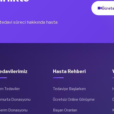
Ücrets
i tedavi süreci hakkında hasta
edavilerimiz
Hasta Rehberi
m Tedaviler
Tedaviye Başlarken
umurta Donasyonu
Ücretsiz Online Görüşme
D
perm Donasyonu
Başarı Oranları
K