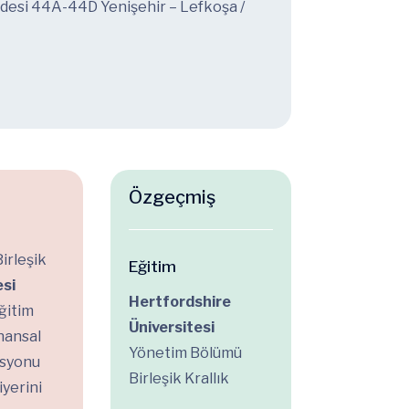
ddesi 44A-44D Yenişehir – Lefkoşa /
Özgeçmiş
a
irleşik
Eğitim
esi
Hertfordshire
ğitim
Üniversitesi
nansal
Yönetim Bölümü
asyonu
Birleşik Krallık
iyerini