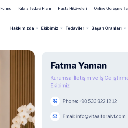
 Formu
Kıbrıs Tedavi Planı
Hasta Hikâyeleri
Online Görüşme Ta
Hakkımızda
Ekibimiz
Tedaviler
Başarı Oranları
Fatma Yaman
Kurumsal İletişim ve İş Geliştirm
Ekibimiz
Phone:
+90 533 822 12 12
Email:
info@vitaalteraivf.com