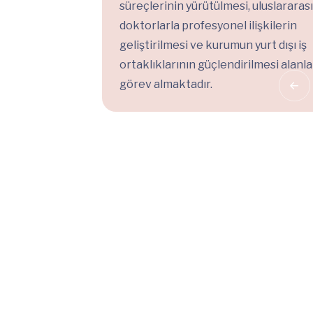
süreçlerinin yürütülmesi, uluslararası
doktorlarla profesyonel ilişkilerin
geliştirilmesi ve kurumun yurt dışı iş
ortaklıklarının güçlendirilmesi alanl
görev almaktadır.