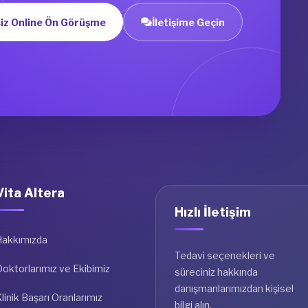
iz Online Ön Görüşme
İletişime Geçin
Vita Altera
Hızlı İletişim
Hakkımızda
Tedavi seçenekleri ve
oktorlarımız ve Ekibimiz
süreciniz hakkında
danışmanlarımızdan kişisel
linik Başarı Oranlarımız
bilgi alın.