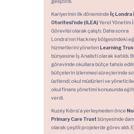
geliştirdi.
Kariyerinin ilk döneminde
İç Londra 
Otoritesi’nde (ILEA)
Yerel Yönetim İ
Görevlisi olarak çalıştı. Daha sonra
Londra’nın Hackney bölgesindeki eğ
hizmetlerini yöneten
Learning Trus
bünyesine İş Analisti olarak katıldı. B
görevinde okullara bütçe tahsis edil
bütçelerin izlenmesi süreçlerinde s
üstlendi; okul müdürleri ve yöneticil
okul finans yönetimi konusunda eğit
verdi.
Kuzey Kıbrıs’a yerleşmeden önce
No
Primary Care Trust
bünyesinde dan
olarak çeşitli projelerde görev aldı. E