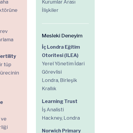
daha
Kurumlar Arası
ektörüne
İlişkiler
örev
Mesleki Deneyim
arlama
İç Londra Eğitim
Otoritesi (ILEA)
ertility
Yerel Yönetim İdari
ir tüp
Görevlisi
sürecinin
Londra, Birleşik
Krallık
Learning Trust
me
İş Analisti
Hackney, Londra
 ve
liği
Norwich Primary