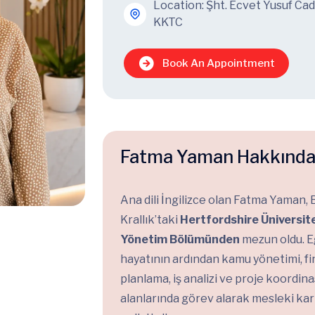
Location: Şht. Ecvet Yusuf Ca
KKTC
Book An Appointment
Fatma Yaman Hakkınd
Ana dili İngilizce olan Fatma Yaman, B
Krallık’taki
Hertfordshire Üniversit
Yönetim Bölümünden
mezun oldu. E
hayatının ardından kamu yönetimi, fi
planlama, iş analizi ve proje koordin
alanlarında görev alarak mesleki kar