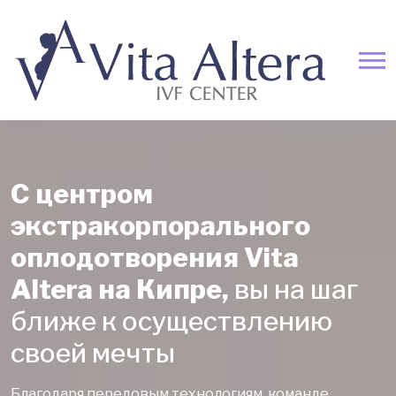
С центром
экстракорпорального
оплодотворения Vita
Altera на Кипре,
вы на шаг
ближе к осуществлению
своей мечты
Благодаря передовым технологиям, команде