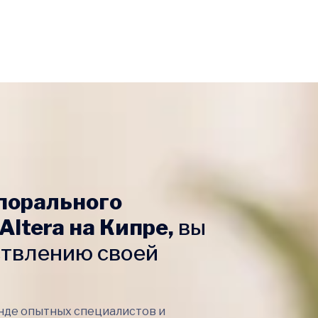
порального
Altera на Кипре,
вы
ствлению своей
нде опытных специалистов и