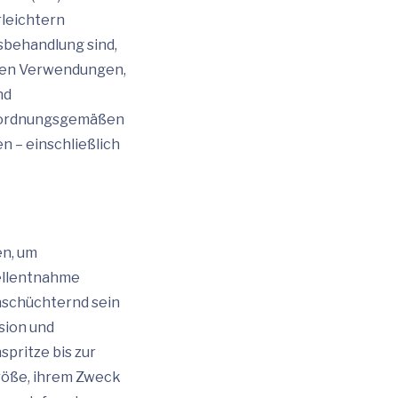
leichtern
tsbehandlung sind,
chen Verwendungen,
nd
ur ordnungsgemäßen
n – einschließlich
en, um
ellentnahme
nschüchternd sein
ision und
pritze bis zur
Größe, ihrem Zweck