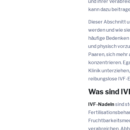
und ihrer Verabrei
kann dazu beitrage
Dieser Abschnitt 
werden und wie si
häufige Bedenken 
und physisch vorzu
Paaren, sich mehr 
konzentrieren. Egal
Klinik unterziehen
reibungslose IVF-E
Was sind IV
IVF-Nadeln
sind st
Fertilisationsbeha
Fruchtbarkeitsmed
verabreichen. Abh