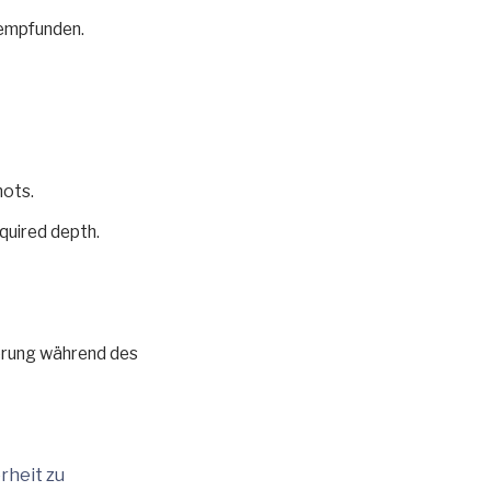
 empfunden.
hots.
quired depth.
ierung während des
rheit zu