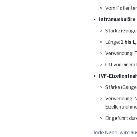
Vom Patienten 
Intramuskuläre
Stärke (Gauge
Länge:
1 bis 1
Verwendung: Fü
Oft von einem 
IVF-Eizellentn
Stärke (Gauge
Verwendung: Ni
Eizellentnahme
Eingeführt dur
Jede Nadel wird au