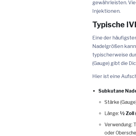
gewährleisten. Vi
Injektionen.
Typische I
Eine der häufigste
Nadelgrößen kann v
typischerweise du
(Gauge) gibt die Di
Hier ist eine Aufs
Subkutane Nad
Stärke (Gauge
Länge:
½ Zoll 
Verwendung: T
oder Obersche