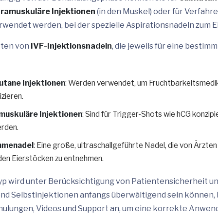
tramuskuläre Injektionen
(in den Muskel) oder für Verfahre
rwendet werden, bei der spezielle Aspirationsnadeln zum 
rten von
IVF-Injektionsnadeln
, die jeweils für eine besti
utane Injektionen
: Werden verwendet, um Fruchtbarkeitsmedi
zieren.
amuskuläre Injektionen
: Sind für Trigger-Shots wie hCG konzipier
erden.
ahmenadel
: Eine große, ultraschallgeführte Nadel, die von Ärzte
s den Eierstöcken zu entnehmen.
yp wird unter Berücksichtigung von Patientensicherheit un
nd Selbstinjektionen anfangs überwältigend sein können, 
hulungen, Videos und Support an, um eine korrekte Anwen