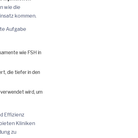
n wie die
Einsatz kommen.
mmte Aufgabe
kamente wie FSH in
t, die tiefer in den
n verwendet wird, um
d Effizienz
bieten Kliniken
dung zu