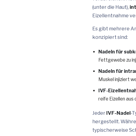
(unter die Haut),
in
Eizellentnahme ve
Es gibt mehrere A
konzipiert sind:
Nadeln für subk
Fettgewebe zu inji
Nadeln für intr
Muskel injiziert w
IVF-Eizellentn
reife Eizellen au
Jeder
IVF-Nadel
-T
hergestellt. Währe
typischerweise Sc