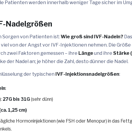
ele Patienten werden innerhalb weniger Tage sicher im Um
VF-Nadelgrößen
n Sorgen von Patienten ist:
Wie groß sind IVF-Nadeln?
Das
iel von der Angst vor IVF-Injektionen nehmen. Die Größe 
rch zwei Faktoren gemessen – ihre
Länge
und ihre
Stärke 
cke der Nadel an; je höher die Zahl, desto dünner die Nadel.
chlüsselung der typischen
IVF-Injektionsnadelgrößen
:
eln
:
):
27G bis 31G
(sehr dünn)
(ca. 1,25 cm)
ägliche Hormoninjektionen (wie FSH oder Menopur) in das Fet
nkels.