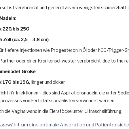
selbst verabreicht und generell als am wenigsten schmerzhaft
 Nadeln
:
):
22G bis 25G
,5 Zoll (ca. 2,5 – 3,8 cm)
r tiefere Injektionen wie Progesteron in Öl oder hCG-Trigger-S
Partner oder einer Krankenschwester verabreicht, due to the re
ahmenadel-Größe
:
):
17G bis 19G
, länger und dicker
cht für Injektionen – dies sind Aspirationsnadeln, die unter Sed
prozesses von Fertilitätsspezialisten verwendet werden.
ch die Vaginalwand in die Eierstöcke unter Ultraschallführung.
sgewählt, um eine optimale Absorption und Patientensiche