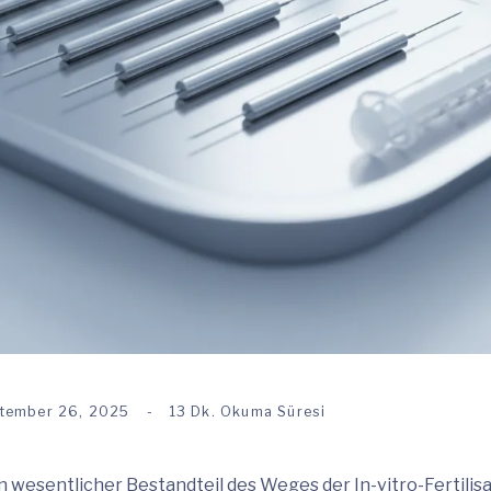
tember 26, 2025
13 Dk. Okuma Süresi
n wesentlicher Bestandteil des Weges der In-vitro-Fertilisa