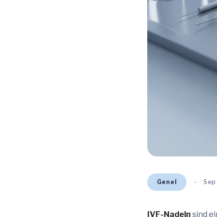
Genel
Sep
IVF-Nadeln
sind ei