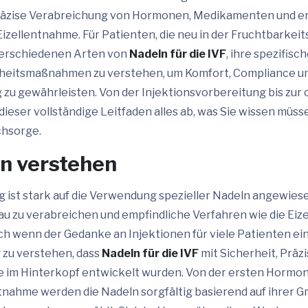
räzise Verabreichung von Hormonen, Medikamenten und er
Eizellentnahme. Für Patienten, die neu in der Fruchtbarkei
e verschiedenen Arten von
Nadeln für die IVF
, ihre spezifis
heitsmaßnahmen zu verstehen, um Komfort, Compliance u
 zu gewährleisten. Von der Injektionsvorbereitung bis z
ieser vollständige Leitfaden alles ab, was Sie wissen müsse
chsorge.
n verstehen
 ist stark auf die Verwendung spezieller Nadeln angewies
 zu verabreichen und empfindliche Verfahren wie die Eiz
h wenn der Gedanke an Injektionen für viele Patienten ei
g zu verstehen, dass
Nadeln für die IVF
mit Sicherheit, Präz
 im Hinterkopf entwickelt wurden. Von der ersten Hormons
tnahme werden die Nadeln sorgfältig basierend auf ihrer 