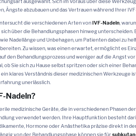
chungsart ausgewählt. Sich im Voraus über diese Werkzeug
n, Ängste abzubauen und das Vertrauen während Ihrer IVF-
untersucht die verschiedenen Arten von
IVF-Nadeln
, waru
e sich über die Behandlungsphasen hinweg unterscheiden. 
wie Nadellänge und Unbehagen, um Patienten dabei zu helf
bereiten. Zu wissen, was einen erwartet, ermöglicht es Ei
auf den Behandlungsprozess und weniger auf die Angst vor
, ob Sie sich zu Hause selbst spritzen oder sich einer Beha
, ein klares Verständnis dieser medizinischen Werkzeuge ist
rfahrung unerlässlich.
F-Nadeln?
erile medizinische Geräte, die in verschiedenen Phasen der 
ndlung verwendet werden. Ihre Hauptfunktion besteht dari
ikamente, Hormone oder Anästhetika präzise direkt in de
ängig von der Behandlungsphase können sie für
subkutane