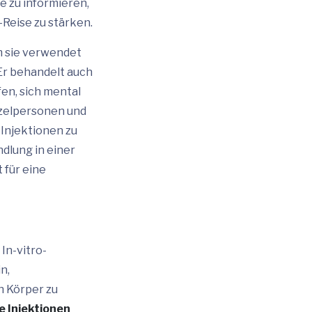
e zu informieren,
Reise zu stärken.
m sie verwendet
Er behandelt auch
en, sich mental
nzelpersonen und
 Injektionen zu
ndlung in einer
 für eine
In-vitro-
n,
n Körper zu
 Injektionen