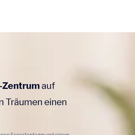
F-Zentrum
auf
n Träumen einen
renen Expertenteam und einem