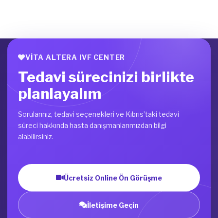
VITA ALTERA IVF CENTER
Tedavi sürecinizi birlikte
planlayalım
Sorularınız, tedavi seçenekleri ve Kıbrıs’taki tedavi
süreci hakkında hasta danışmanlarımızdan bilgi
alabilirsiniz.
Ücretsiz Online Ön Görüşme
İletişime Geçin