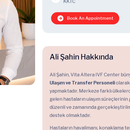
KKTC
Book An Appointment
Ali Şahin Hakkında
Ali Şahin, Vita Altera IVF Center bü
Ulaşım ve Transfer Personeli
olarak
yapmaktadır. Merkeze farklı ülkeler
gelen hastaların ulaşım süreçlerinin 
düzenli ve zamanında gerçekleştiril
destek olmaktadır.
Hastaların havalimanı, konaklama tes