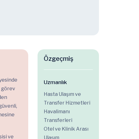
Özgeçmiş
nyesinde
Uzmanlık
 görev
Hasta Ulaşım ve
den
Transfer Hizmetleri
güvenli,
Havalimanı
mesine
Transferleri
Otel ve Klinik Arası
isi ve
Ulaşım