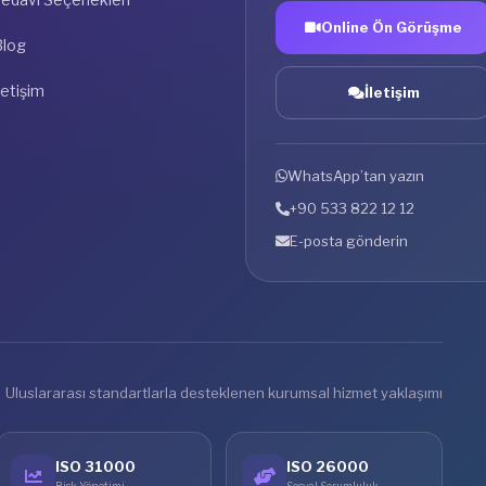
Online Ön Görüşme
Blog
letişim
İletişim
WhatsApp’tan yazın
+90 533 822 12 12
E-posta gönderin
Uluslararası standartlarla desteklenen kurumsal hizmet yaklaşımı
ISO 31000
ISO 26000