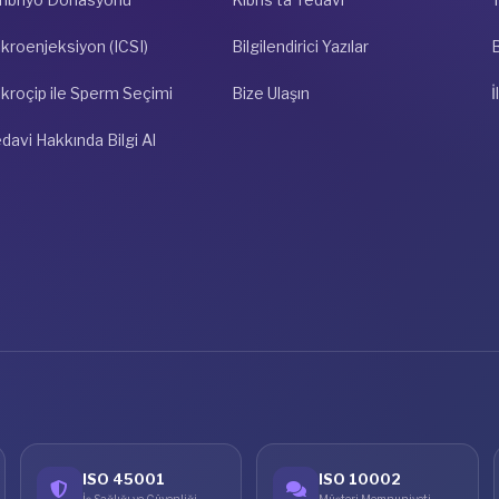
kroenjeksiyon (ICSI)
Bilgilendirici Yazılar
kroçip ile Sperm Seçimi
Bize Ulaşın
İ
davi Hakkında Bilgi Al
ISO 45001
ISO 10002