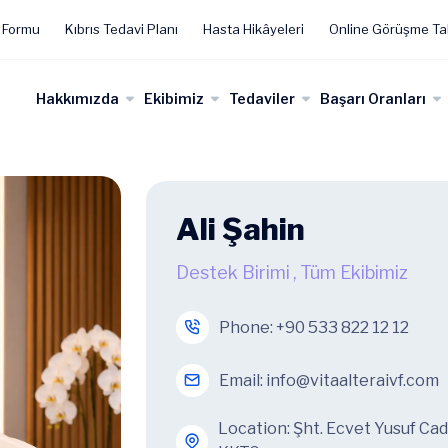
 Formu
Kıbrıs Tedavi Planı
Hasta Hikâyeleri
Online Görüşme Ta
Hakkımızda
Ekibimiz
Tedaviler
Başarı Oranları
Ali Şahin
Destek Birimi
,
Tüm Ekibimiz
Phone:
+90 533 822 12 12
Email:
info@vitaalteraivf.com
Location: Şht. Ecvet Yusuf Ca