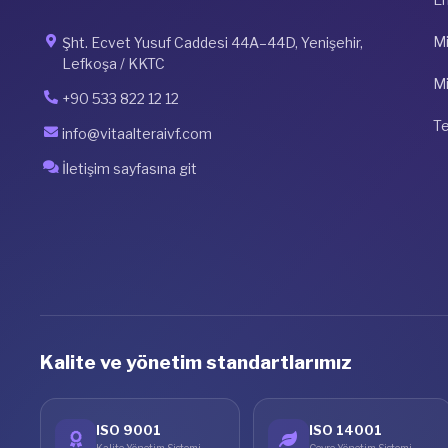
Mi
Şht. Ecvet Yusuf Caddesi 44A–44D, Yenişehir,
Lefkoşa / KKTC
Mi
+90 533 822 12 12
Te
info@vitaalteraivf.com
İletişim sayfasına git
Kalite ve yönetim standartlarımız
ISO 9001
ISO 14001