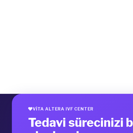
VITA ALTERA IVF CENTER
Tedavi sürecinizi b