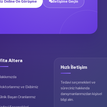
iz Online Ön Görüşme
İletişime Geçin
Vita Altera
Hızlı İletişim
Hakkımızda
Tedavi seçenekleri ve
oktorlarımız ve Ekibimiz
süreciniz hakkında
danışmanlarımızdan kişisel
linik Başarı Oranlarımız
bilgi alın.
Tedavi Seçenekleri