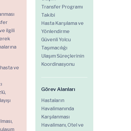
Transfer Programı
lanması
Takibi
sfer
Hasta Karşılama ve
 ilgili
Yönlendirme
derek
Güvenli Yolcu
alarına
Taşımacılığı
Ulaşım Süreçlerinin
Koordinasyonu
 hasta ve
ı
Görev Alanları
lü,
layışı
Hastaların
Havalimanında
Karşılanması
lması,
Havalimanı, Otel ve
 ulaşım