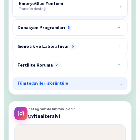
EmbryoGlue Yöntemi
Transfer desteği
Donasyon Programları
5
Genetik ve Laboratuvar
5
Fertilite Koruma
2
Tüm tedavileri görüntüle
→
Instagram’da bizi takip edin
@vitaalteraivf