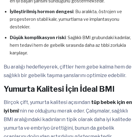
en iyi başarı şansını sunduğunu göstermektedir.
İyileştirilmiş hormon dengesi
: Bu aralıkta, östrojen ve
progesteron stabil kalır, yumurtlama ve implantasyonu
destekler.
Düşük komplikasyon riski
: Sağlıklı BMI grubundaki kadınlar,
hem tedavi hem de gebelik sırasında daha az tıbbi zorlukla
karşılaşır.
Bu aralığı hedefleyerek, çiftler hem gebe kalma hem de
sağlıklı bir gebelik taşıma şanslarını optimize edebilir.
Yumurta Kalitesi İçin İdeal BMI
Birçok çift, yumurta kalitesi açısından
tüp bebek için en
iyi bmi
‘nin ne olduğunu merak eder. Çalışmalar, sağlıklı
BMI aralığındaki kadınların tipik olarak daha iyi kalitede
yumurta ve embriyo ürettiğini, bunun da gebelik
oranlarını doğrudan artırdığını göstermektedir.