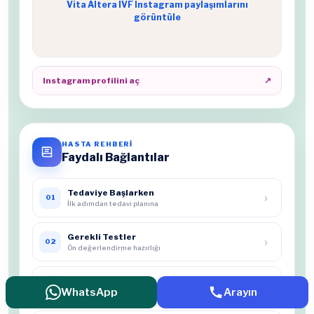
Vita Altera IVF Instagram paylaşımlarını
görüntüle
Instagram profilini aç
↗
HASTA REHBERİ
Faydalı Bağlantılar
Tedaviye Başlarken
›
01
İlk adımdan tedavi planına
Gerekli Testler
›
02
Ön değerlendirme hazırlığı
Başarı Oranlarımız
›
03
WhatsApp
Arayın
Sonuçları etkileyen faktörler