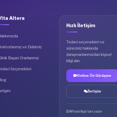
Vita Altera
Hızlı İletişim
Hakkımızda
Tedavi seçenekleri ve
oktorlarımız ve Ekibimiz
süreciniz hakkında
danışmanlarımızdan kişisel
linik Başarı Oranlarımız
bilgi alın.
Tedavi Seçenekleri
Online Ön Görüşme
Blog
letişim
İletişim
WhatsApp’tan yazın