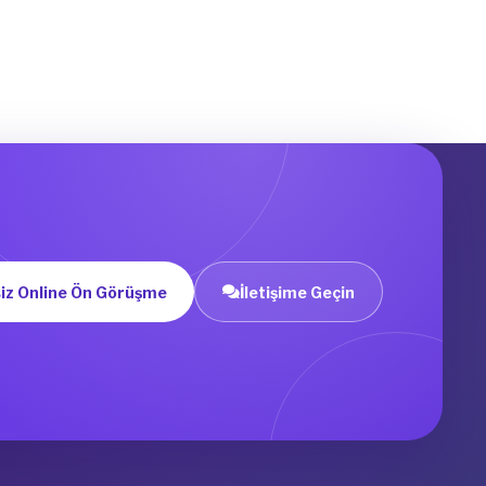
iz Online Ön Görüşme
İletişime Geçin