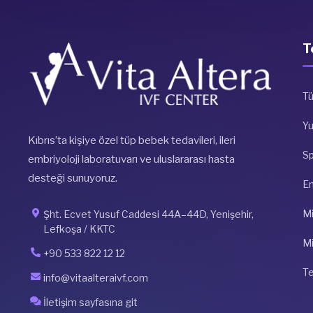
T
Tü
Y
Kıbrıs’ta kişiye özel tüp bebek tedavileri, ileri
S
embriyoloji laboratuvarı ve uluslararası hasta
desteği sunuyoruz.
E
Mi
Şht. Ecvet Yusuf Caddesi 44A–44D, Yenişehir,
Lefkoşa / KKTC
Mi
+90 533 822 12 12
Te
info@vitaalteraivf.com
İletişim sayfasına git