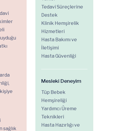
Tedavi Süreçlerine
davi
Destek
kimler
Klinik Hemşirelik
eli
Hizmetleri
 duyduğu
Hasta Bakımı ve
atkı
İletişimi
Hasta Güvenliği
larda
Mesleki Deneyim
liği,
kişiye
Tüp Bebek
Hemşireliği
Yardımcı Üreme
Teknikleri
i
Hasta Hazırlığı ve
n sağlık