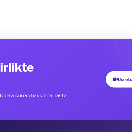
irlikte
Ücrets
i tedavi süreci hakkında hasta