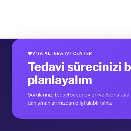
VITA ALTERA IVF CENTER
Tedavi sürecinizi b
planlayalım
Sorularınız, tedavi seçenekleri ve Kıbrıs’tak
danışmanlarımızdan bilgi alabilirsiniz.