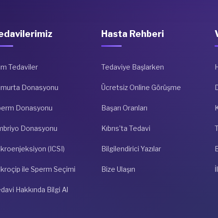
edavilerimiz
Hasta Rehberi
m Tedaviler
Tedaviye Başlarken
umurta Donasyonu
Ücretsiz Online Görüşme
D
perm Donasyonu
Başarı Oranları
K
mbriyo Donasyonu
Kıbrıs’ta Tedavi
kroenjeksiyon (ICSI)
Bilgilendirici Yazılar
kroçip ile Sperm Seçimi
Bize Ulaşın
İ
davi Hakkında Bilgi Al