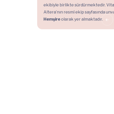
ekibiyle birlikte sürdürmektedir. Vit
Altera’nın resmî ekip sayfasında unv
Hemşire
olarak yer almaktadır.