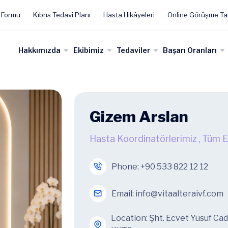
 Formu
Kıbrıs Tedavi Planı
Hasta Hikâyeleri
Online Görüşme Ta
Hakkımızda
Ekibimiz
Tedaviler
Başarı Oranları
Gizem Arslan
Hasta Koordinatörlerimiz
,
Tüm E
Phone:
+90 533 822 12 12
Email:
info@vitaalteraivf.com
Location: Şht. Ecvet Yusuf Ca