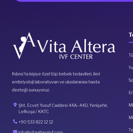
T
Tü
Y
Kıbrıs’ta kişiye özel tüp bebek tedavileri, ileri
S
embriyoloji laboratuvarı ve uluslararası hasta
desteği sunuyoruz.
E
Mi
Şht. Ecvet Yusuf Caddesi 44A–44D, Yenişehir,
Lefkoşa / KKTC
Mi
+90 533 822 12 12
Te
info@vitaalteraivf.com