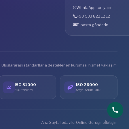
WhatsApp’tan yazın
+90 533 822 12 12
E-posta gönderin
Uluslararası standartlarla desteklenen kurumsal hizmet yaklaşımı
ISO 31000
ISO 26000
Risk Yönetimi
Sosyal Sorumluluk
Ana Sayfa
Tedaviler
Online Görüşme
İletişim