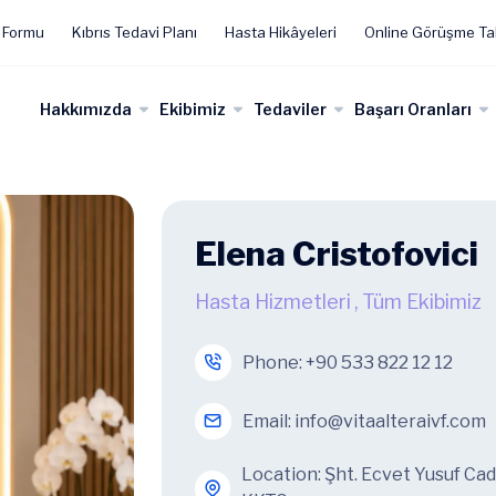
 Formu
Kıbrıs Tedavi Planı
Hasta Hikâyeleri
Online Görüşme Ta
Hakkımızda
Ekibimiz
Tedaviler
Başarı Oranları
Elena Cristofovici
Hasta Hizmetleri
,
Tüm Ekibimiz
Phone:
+90 533 822 12 12
Email:
info@vitaalteraivf.com
Location: Şht. Ecvet Yusuf Ca