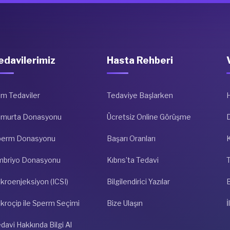
edavilerimiz
Hasta Rehberi
m Tedaviler
Tedaviye Başlarken
umurta Donasyonu
Ücretsiz Online Görüşme
D
perm Donasyonu
Başarı Oranları
K
mbriyo Donasyonu
Kıbrıs’ta Tedavi
kroenjeksiyon (ICSI)
Bilgilendirici Yazılar
kroçip ile Sperm Seçimi
Bize Ulaşın
İ
davi Hakkında Bilgi Al