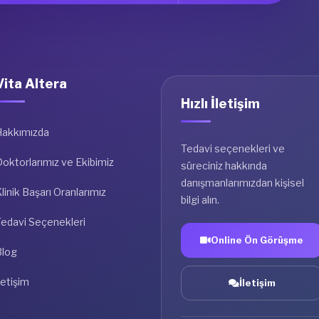
Vita Altera
Hızlı İletişim
Hakkımızda
Tedavi seçenekleri ve
oktorlarımız ve Ekibimiz
süreciniz hakkında
danışmanlarımızdan kişisel
linik Başarı Oranlarımız
bilgi alın.
Tedavi Seçenekleri
Online Ön Görüşme
Blog
letişim
İletişim