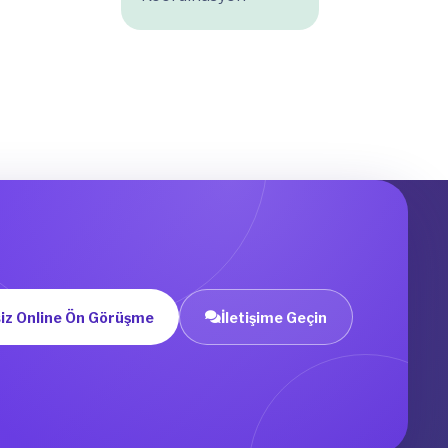
iz Online Ön Görüşme
İletişime Geçin