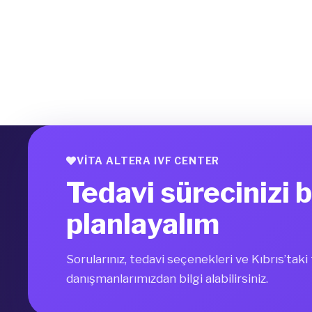
VITA ALTERA IVF CENTER
Tedavi sürecinizi b
planlayalım
Sorularınız, tedavi seçenekleri ve Kıbrıs’tak
danışmanlarımızdan bilgi alabilirsiniz.