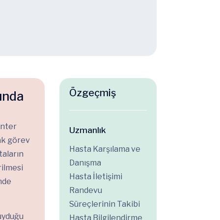
Özgeçmiş
ında
enter
Uzmanlık
ak görev
Hasta Karşılama ve
aların
Danışma
rilmesi
Hasta İletişimi
mde
Randevu
Süreçlerinin Takibi
duyduğu
Hasta Bilgilendirme