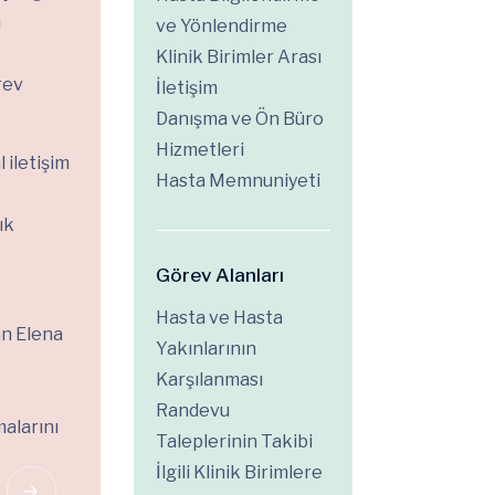
u
ve Yönlendirme
Klinik Birimler Arası
rev
İletişim
Danışma ve Ön Büro
Hizmetleri
 iletişim
Hasta Memnuniyeti
ık
Görev Alanları
Hasta ve Hasta
şan Elena
Yakınlarının
Karşılanması
Randevu
alarını
Taleplerinin Takibi
İlgili Klinik Birimlere