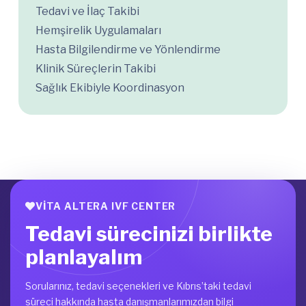
Tedavi ve İlaç Takibi
Hemşirelik Uygulamaları
Hasta Bilgilendirme ve Yönlendirme
Klinik Süreçlerin Takibi
Sağlık Ekibiyle Koordinasyon
VITA ALTERA IVF CENTER
Tedavi sürecinizi birlikte
planlayalım
Sorularınız, tedavi seçenekleri ve Kıbrıs’taki tedavi
süreci hakkında hasta danışmanlarımızdan bilgi