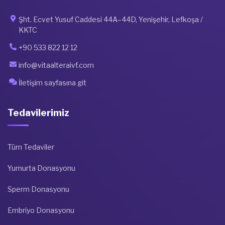
Şht. Ecvet Yusuf Caddesi 44A–44D, Yenişehir, Lefkoşa /
KKTC
+90 533 822 12 12
info@vitaalteraivf.com
İletişim sayfasına git
Tedavilerimiz
Tüm Tedaviler
Yumurta Donasyonu
Sperm Donasyonu
Embriyo Donasyonu