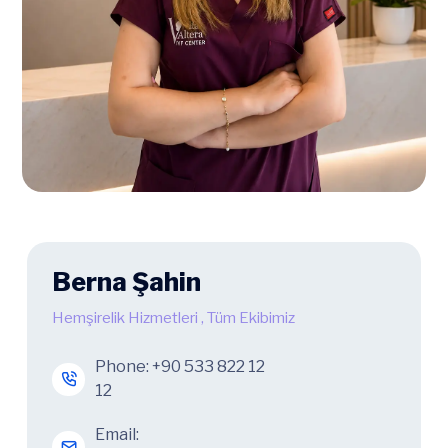
Berna Şahin
Hemşirelik Hizmetleri
,
Tüm Ekibimiz
Phone:
+90 533 822 12
12
Email: