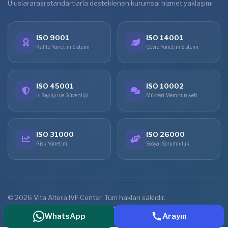
Uluslararası standartlarla desteklenen kurumsal hizmet yaklaşımı
ISO 9001
ISO 14001
Kalite Yönetim Sistemi
Çevre Yönetim Sistemi
ISO 45001
ISO 10002
İş Sağlığı ve Güvenliği
Müşteri Memnuniyeti
ISO 31000
ISO 26000
Risk Yönetimi
Sosyal Sorumluluk
© 2026 Vita Altera IVF Center. Tüm hakları saklıdır.
Ana Sayfa
Tedaviler
Online Görüşme
İletişim
WhatsApp
Arayın