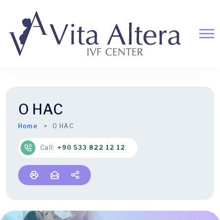
О НАС
Home
О НАС
Call:
+90 533 822 12 12