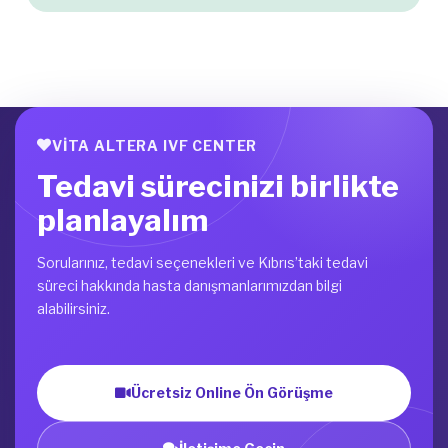
VITA ALTERA IVF CENTER
Tedavi sürecinizi birlikte
planlayalım
Sorularınız, tedavi seçenekleri ve Kıbrıs’taki tedavi
süreci hakkında hasta danışmanlarımızdan bilgi
alabilirsiniz.
Ücretsiz Online Ön Görüşme