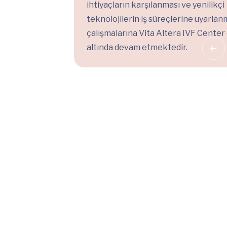
ihtiyaçların karşılanması ve yenilikçi
teknolojilerin iş süreçlerine uyarlan
çalışmalarına Vita Altera IVF Center 
altında devam etmektedir.