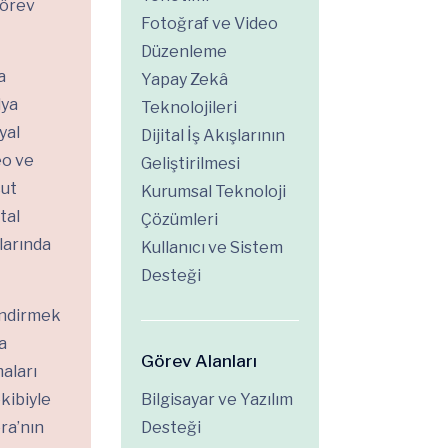
görev
Fotoğraf ve Video
Düzenleme
a
Yapay Zekâ
dya
Teknolojileri
yal
Dijital İş Akışlarının
eo ve
Geliştirilmesi
cut
Kurumsal Teknoloji
tal
Çözümleri
larında
Kullanıcı ve Sistem
Desteği
endirmek
a
Görev Alanları
maları
kibiyle
Bilgisayar ve Yazılım
era’nın
Desteği