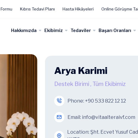
 Formu
Kıbrıs Tedavi Planı
Hasta Hikâyeleri
Online Görüşme Ta
Hakkımızda
Ekibimiz
Tedaviler
Başarı Oranları
Arya Karimi
Destek Birimi
,
Tüm Ekibimiz
Phone:
+90 533 822 12 12
Email:
info@vitaalteraivf.com
Location: Şht. Ecvet Yusuf Ca