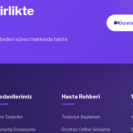
irlikte
Ücrets
i tedavi süreci hakkında hasta
edavilerimiz
Hasta Rehberi
m Tedaviler
Tedaviye Başlarken
umurta Donasyonu
Ücretsiz Online Görüşme
D