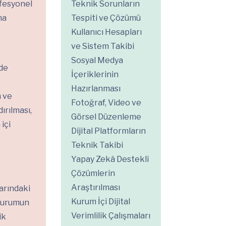
ofesyonel
Teknik Sorunların
na
Tespiti ve Çözümü
Kullanıcı Hesapları
ve Sistem Takibi
Sosyal Medya
mde
İçeriklerinin
Hazırlanması
n ve
Fotoğraf, Video ve
dırılması,
Görsel Düzenleme
içi
Dijital Platformların
Teknik Takibi
Yapay Zekâ Destekli
Çözümlerin
Araştırılması
arındaki
Kurum İçi Dijital
 kurumun
Verimlilik Çalışmaları
ik