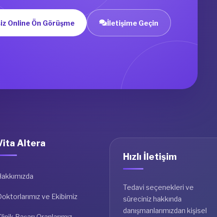
iz Online Ön Görüşme
İletişime Geçin
Vita Altera
Hızlı İletişim
Hakkımızda
Tedavi seçenekleri ve
oktorlarımız ve Ekibimiz
süreciniz hakkında
danışmanlarımızdan kişisel
linik Başarı Oranlarımız