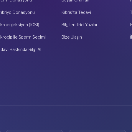
mbriyo Donasyonu
Kıbrıs’ta Tedavi
kroenjeksiyon (ICSI)
Bilgilendirici Yazılar
kroçip ile Sperm Seçimi
Bize Ulaşın
İ
davi Hakkında Bilgi Al