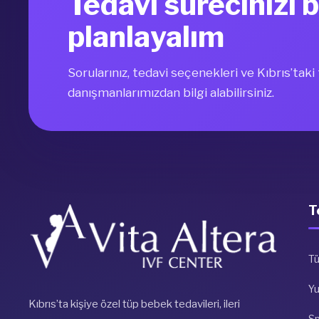
Tedavi sürecinizi b
planlayalım
Sorularınız, tedavi seçenekleri ve Kıbrıs’tak
danışmanlarımızdan bilgi alabilirsiniz.
T
Tü
Y
Kıbrıs’ta kişiye özel tüp bebek tedavileri, ileri
S