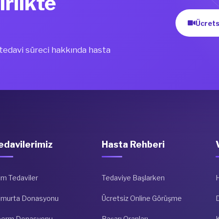
irlikte
Ücrets
i tedavi süreci hakkında hasta
edavilerimiz
Hasta Rehberi
m Tedaviler
Tedaviye Başlarken
umurta Donasyonu
Ücretsiz Online Görüşme
D
perm Donasyonu
Başarı Oranları
K