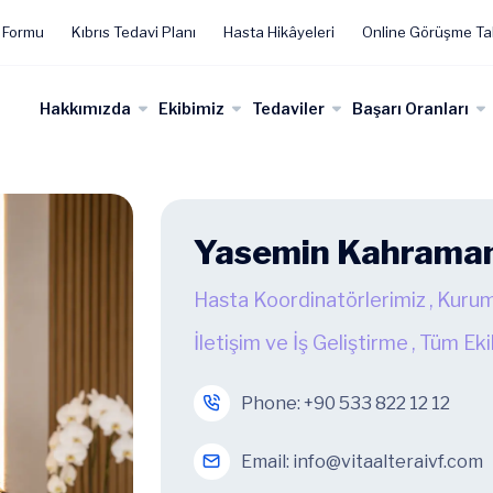
 Formu
Kıbrıs Tedavi Planı
Hasta Hikâyeleri
Online Görüşme Ta
Hakkımızda
Ekibimiz
Tedaviler
Başarı Oranları
Yasemin Kahrama
Hasta Koordinatörlerimiz
,
Kurum
İletişim ve İş Geliştirme
,
Tüm Eki
Phone:
+90 533 822 12 12
Email:
info@vitaalteraivf.com