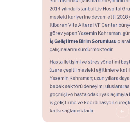
Yurt dışındaki çalışma deneyiminin a
2014 yılında İstanbul Liv Hospital G
mesleki kariyerine devam etti. 2018 
itibaren Vita Altera IVF Center bün
görev yapan Yasemin Kahraman, g
İş Geliştirme Birim Sorumlusu
olara
çalışmalarını sürdürmektedir.
Hasta iletişimi ve stres yönetimi ba
üzere çeşitli mesleki eğitimlere katı
Yasemin Kahraman; uzun yıllara day
bebek sektörü deneyimi, uluslararas
geçmişi ve hasta odaklı yaklaşımıyl
iş geliştirme ve koordinasyon süreçl
katkı sağlamaktadır.