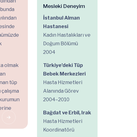
rdından
Mesleki Deneyim
rubunda
yılından
İstanbul Alman
yesinde
Hastanesi
ünümüzde
Kadın Hastalıkları ve
k
Doğum Bölümü
2004
şta olmak
Türkiye’deki Tüp
lan
Bebek Merkezleri
anan tüp
Hasta Hizmetleri
ı çalışma
Alanında Görev
a kurumun
2004–2010
erine
Bağdat ve Erbil, Irak
Hasta Hizmetleri
Koordinatörü