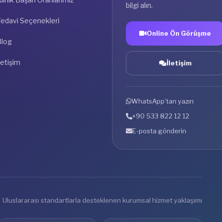
bilgi alın.
Tedavi Seçenekleri
Online Ön Görüşme
Blog
letişim
İletişim
WhatsApp’tan yazın
+90 533 822 12 12
E-posta gönderin
Uluslararası standartlarla desteklenen kurumsal hizmet yaklaşımı