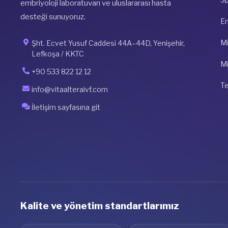
embriyoloji laboratuvarı ve uluslararası hasta
desteği sunuyoruz.
E
Mi
Şht. Ecvet Yusuf Caddesi 44A–44D, Yenişehir,
Lefkoşa / KKTC
Mi
+90 533 822 12 12
Te
info@vitaalteraivf.com
İletişim sayfasına git
Kalite ve yönetim standartlarımız