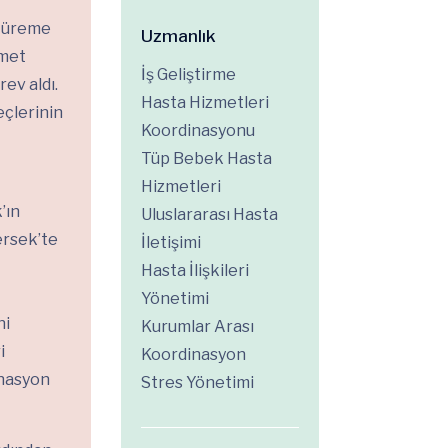
ı üreme
Uzmanlık
zmet
İş Geliştirme
rev aldı.
Hasta Hizmetleri
eçlerinin
Koordinasyonu
Tüp Bebek Hasta
Hizmetleri
’ın
Uluslararası Hasta
ersek’te
İletişimi
Hasta İlişkileri
Yönetimi
ni
Kurumlar Arası
i
Koordinasyon
inasyon
Stres Yönetimi