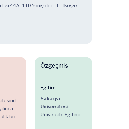
ddesi 44A-44D Yenişehir – Lefkoşa /
Özgeçmiş
Eğitim
Sakarya
sitesinde
Üniversitesi
ılında
Üniversite Eğitimi
lıkları