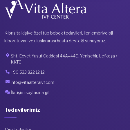
Kıbrıs’ta kişiye özel tüp bebek tedavileri, ileri embriyoloji
laboratuvarı ve uluslararası hasta desteği sunuyoruz.
Şht. Ecvet Yusuf Caddesi 44A–44D, Yenişehir, Lefkoşa /
KKTC
+90 533 822 12 12
info@vitaalteraivf.com
İletişim sayfasına git
Tedavilerimiz
Tüm Tedaviler