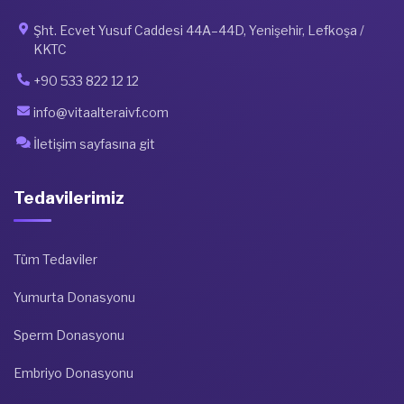
Şht. Ecvet Yusuf Caddesi 44A–44D, Yenişehir, Lefkoşa /
KKTC
+90 533 822 12 12
info@vitaalteraivf.com
İletişim sayfasına git
Tedavilerimiz
Tüm Tedaviler
Yumurta Donasyonu
Sperm Donasyonu
Embriyo Donasyonu