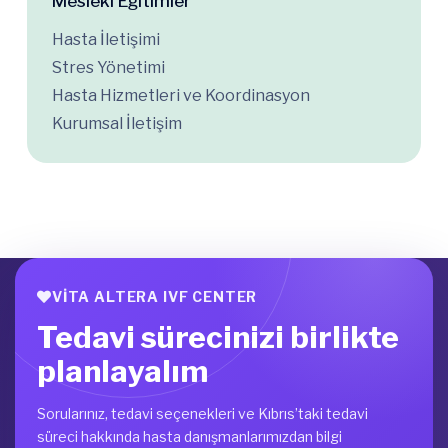
Mesleki Eğitimler
Hasta İletişimi
Stres Yönetimi
Hasta Hizmetleri ve Koordinasyon
Kurumsal İletişim
VITA ALTERA IVF CENTER
Tedavi sürecinizi birlikte
planlayalım
Sorularınız, tedavi seçenekleri ve Kıbrıs’taki tedavi
süreci hakkında hasta danışmanlarımızdan bilgi