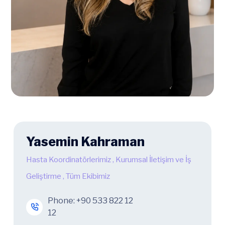
Yasemin Kahraman
Hasta Koordinatörlerimiz
,
Kurumsal İletişim ve İş
Geliştirme
,
Tüm Ekibimiz
Phone:
+90 533 822 12
12