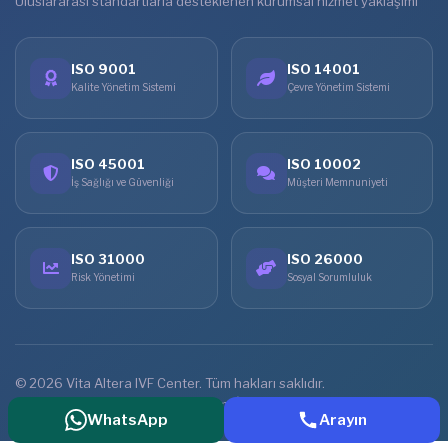
Uluslararası standartlarla desteklenen kurumsal hizmet yaklaşımı
ISO 9001
ISO 14001
Kalite Yönetim Sistemi
Çevre Yönetim Sistemi
ISO 45001
ISO 10002
İş Sağlığı ve Güvenliği
Müşteri Memnuniyeti
ISO 31000
ISO 26000
Risk Yönetimi
Sosyal Sorumluluk
© 2026 Vita Altera IVF Center. Tüm hakları saklıdır.
Ana Sayfa
Tedaviler
Online Görüşme
İletişim
WhatsApp
Arayın