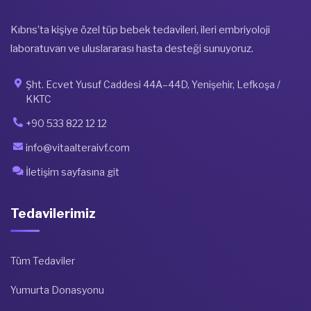
Kıbrıs’ta kişiye özel tüp bebek tedavileri, ileri embriyoloji
laboratuvarı ve uluslararası hasta desteği sunuyoruz.
Şht. Ecvet Yusuf Caddesi 44A–44D, Yenişehir, Lefkoşa /
KKTC
+90 533 822 12 12
info@vitaalteraivf.com
İletişim sayfasına git
Tedavilerimiz
Tüm Tedaviler
Yumurta Donasyonu