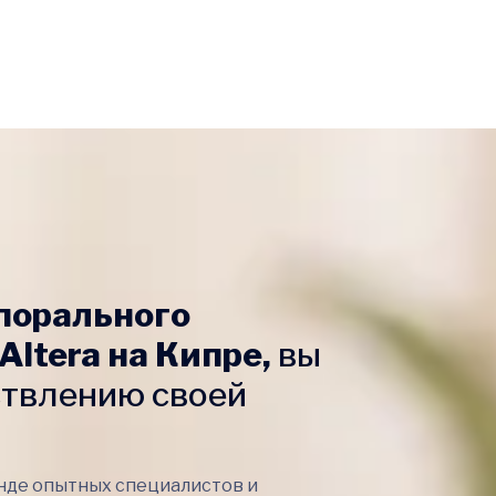
порального
Altera на Кипре,
вы
ствлению своей
нде опытных специалистов и