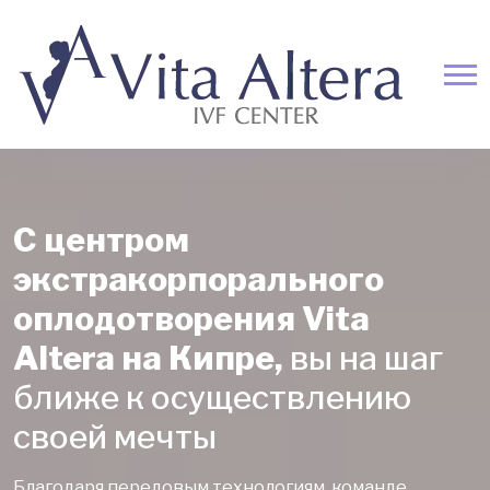
С центром
экстракорпорального
оплодотворения Vita
Altera на Кипре,
вы на шаг
ближе к осуществлению
своей мечты
Благодаря передовым технологиям, команде