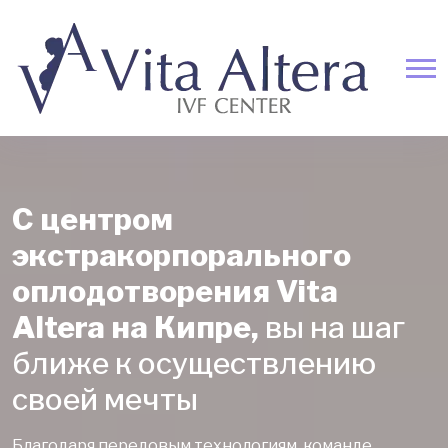
С центром
экстракорпорального
оплодотворения Vita
Altera на Кипре,
вы на шаг
ближе к осуществлению
своей мечты
Благодаря передовым технологиям, команде