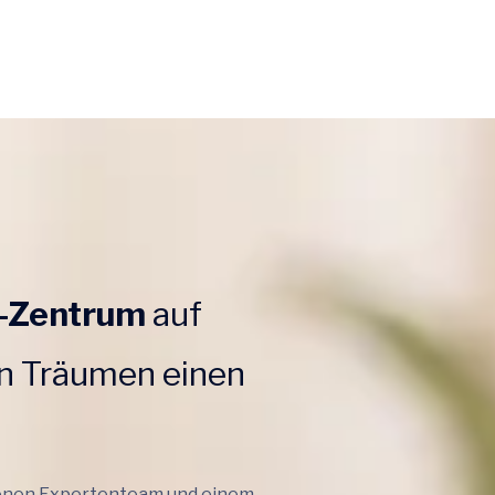
F-Zentrum
auf
n Träumen einen
renen Expertenteam und einem